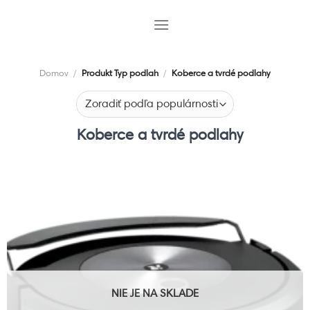
Skip
to
content
Domov
/
Produkt Typ podlah
/
Koberce a tvrdé podlahy
Koberce a tvrdé podlahy
NIE JE NA SKLADE