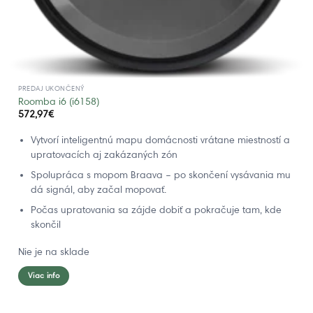
PREDAJ UKONČENÝ
Roomba i6 (i6158)
572,97
€
Vytvorí inteligentnú mapu domácnosti vrátane miestností a
upratovacích aj zakázaných zón
Spolupráca s mopom Braava – po skončení vysávania mu
dá signál, aby začal mopovať.
Počas upratovania sa zájde dobiť a pokračuje tam, kde
skončil
Nie je na sklade
Viac info