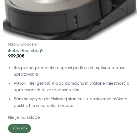
PREDAJ UKONČENÝ
iRobot Roomba j9+
999,00
€
Rozpozná predmety a upraví podľa nich spôsob a trasu
upratovania
Vytvorí inteligentnú mapu domácnosti vrátane miestností a
upratovacích aj zakázaných zón
Sám sa vysype do čistiacej stanice - upratovanie môžete
pustiť z hlavy na celé mesiace
Nie je na sklade
Viac info