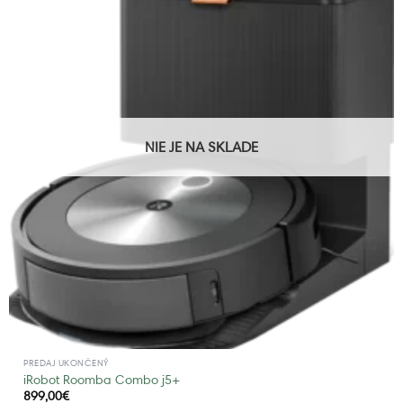
NIE JE NA SKLADE
PREDAJ UKONČENÝ
iRobot Roomba Combo j5+
899,00
€