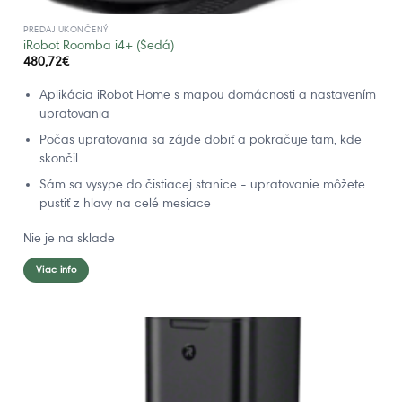
PREDAJ UKONČENÝ
iRobot Roomba i4+ (Šedá)
480,72
€
Aplikácia iRobot Home s mapou domácnosti a nastavením
upratovania
Počas upratovania sa zájde dobiť a pokračuje tam, kde
skončil
Sám sa vysype do čistiacej stanice - upratovanie môžete
pustiť z hlavy na celé mesiace
Nie je na sklade
Viac info