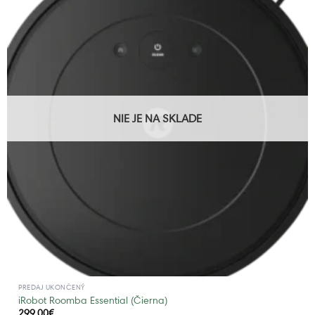
NIE JE NA SKLADE
PREDAJ UKONČENÝ
iRobot Roomba Essential (Čierna)
299,00
€