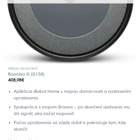
PREDAJ UKONČENÝ
Roomba i5 (i5158)
408,98
€
Aplikácia iRobot Home s mapou domácnosti a nastavením
upratovania
Spolupráca s mopom Braava – po skončení vysávania mu
dá signál, aby začal mopovať.
Počas upratovania sa zájde dobiť a pokračuje tam, kde
skončil