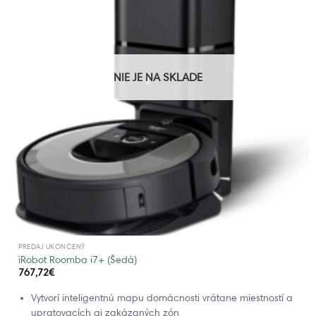
NIE JE NA SKLADE
PREDAJ UKONČENÝ
iRobot Roomba i7+ (Šedá)
767,72
€
Vytvorí inteligentnú mapu domácnosti vrátane miestností a
upratovacích aj zakázaných zón