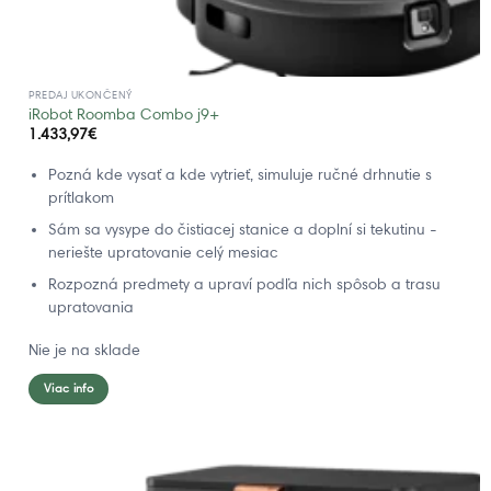
PREDAJ UKONČENÝ
iRobot Roomba Combo j9+
1.433,97
€
Pozná kde vysať a kde vytrieť, simuluje ručné drhnutie s
prítlakom
Sám sa vysype do čistiacej stanice a doplní si tekutinu -
neriešte upratovanie celý mesiac
Rozpozná predmety a upraví podľa nich spôsob a trasu
upratovania
Nie je na sklade
Viac info