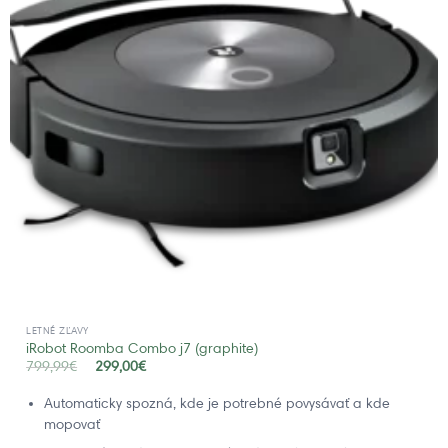
LETNÉ ZĽAVY
iRobot Roomba Combo j7 (graphite)
799,99
€
299,00
€
Automaticky spozná, kde je potrebné povysávať a kde
mopovať