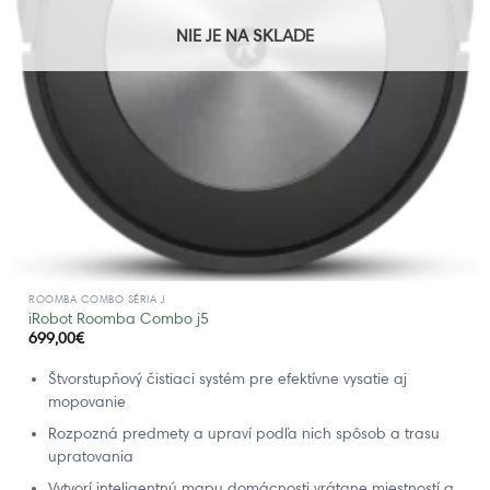
NIE JE NA SKLADE
ROOMBA COMBO SÉRIA J
iRobot Roomba Combo j5
699,00
€
Štvorstupňový čistiaci systém pre efektívne vysatie aj
mopovanie
Rozpozná predmety a upraví podľa nich spôsob a trasu
upratovania
Vytvorí inteligentnú mapu domácnosti vrátane miestností a