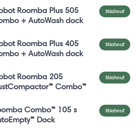
obot Roomba Plus 505
Stiahnuť
ombo + AutoWash dock
obot Roomba Plus 405
Stiahnuť
ombo + AutoWash dock
Robot Roomba 205
Stiahnuť
ustCompactor™ Combo™
oomba Combo™ 105 s
Stiahnuť
utoEmpty™ Dock