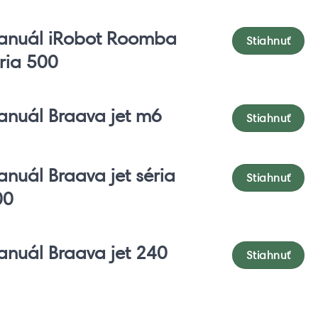
anuál iRobot Roomba
Stiahnuť
ria 500
nuál Braava jet m6
Stiahnuť
nuál Braava jet séria
Stiahnuť
00
nuál Braava jet 240
Stiahnuť