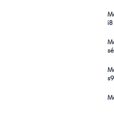
M
i8
M
sé
M
s
M