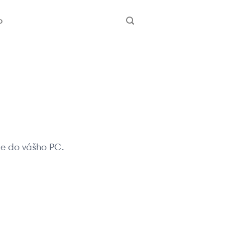
b
tie do vášho PC.