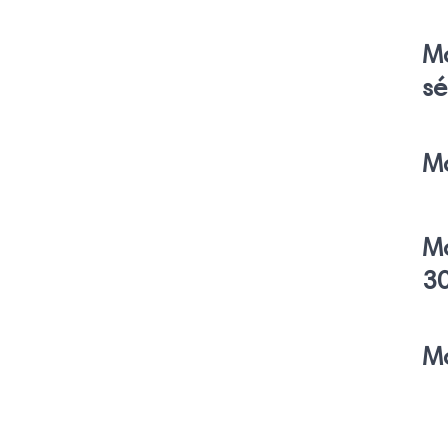
M
sé
Ma
Ma
3
Ma