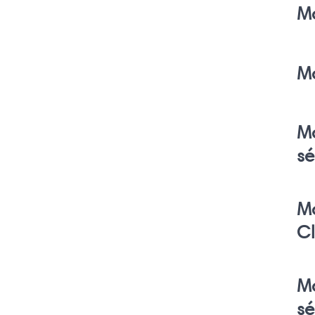
M
M
M
sé
Ma
C
M
sé