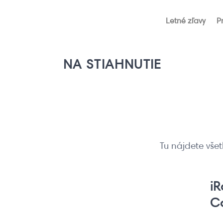
Skip
to
Letné zľavy
P
content
NA STIAHNUTIE
Tu nájdete všet
i
C