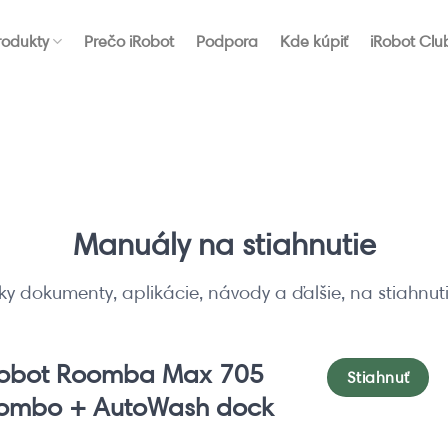
rodukty
Prečo iRobot
Podpora
Kde kúpiť
iRobot Clu
Manuály na stiahnutie
ky dokumenty, aplikácie, návody a ďalšie, na stiahnu
Robot Roomba Max 705
Stiahnuť
ombo + AutoWash dock