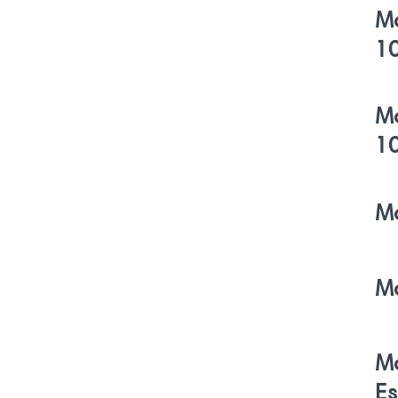
M
1
M
1
M
M
M
Es