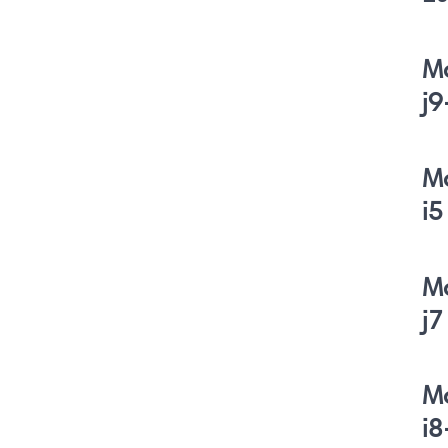
M
j9
M
i5
M
j7
M
i8