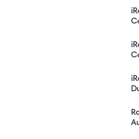
iR
C
iR
C
i
D
R
A