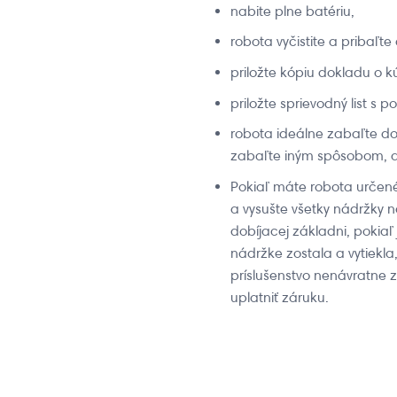
nabite plne batériu,
robota vyčistite a pribaľte
priložte kópiu dokladu o k
priložte sprievodný list s 
robota ideálne zabaľte do
zabaľte iným spôsobom, ab
Pokiaľ máte robota určenéh
a vysušte všetky nádržky n
dobíjacej základni, pokiaľ 
nádržke zostala a vytiekla
príslušenstvo nenávratne 
uplatniť záruku.