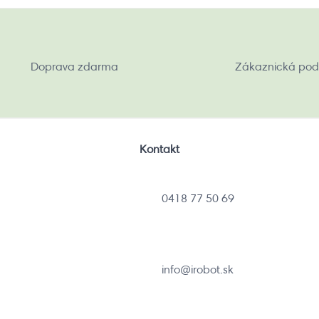
Doprava zdarma
Zákaznická pod
Kontakt
0418 77 50 69
info@irobot.sk