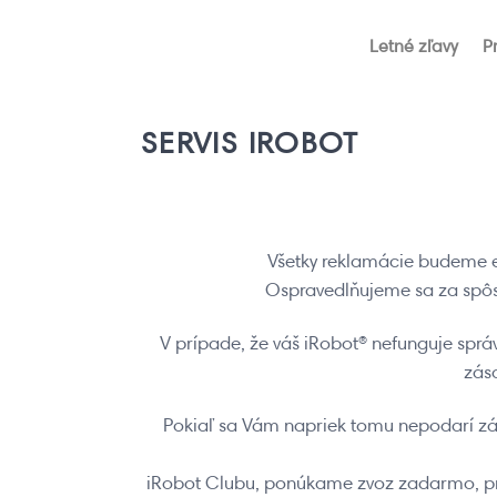
Skip
to
Letné zľavy
P
content
SERVIS IROBOT
Všetky reklamácie budeme e
Ospravedlňujeme sa za spôso
V prípade, že váš iRobot® nefunguje sprá
zása
Pokiaľ sa Vám napriek tomu nepodarí záva
iRobot Clubu, ponúkame zvoz zadarmo, pre 