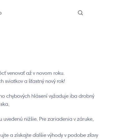
b
cť venovať až v novom roku.
sviatkov a šťastný nový rok!
oho chybových hlásení vyžaduje iba drobný
iska.
 uvedenú nižšie. Pre zariadenia v záruke,
te a získajte ďalšie výhody v podobe zľavy