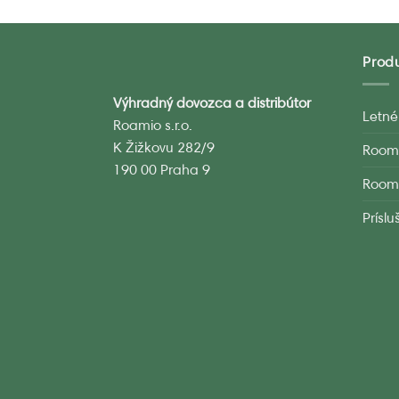
Prod
Výhradný dovozca a distribútor
Letné
Roamio s.r.o.
K Žižkovu 282/9
Room
190 00 Praha 9
Room
Prísl