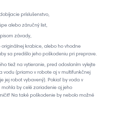
 dobíjacie príslušenstvo,
úpe alebo záručný list,
popisom závady,
 originálnej krabice, alebo ho vhodne
y sa predišlo jeho poškodeniu pri preprave.
o tiež na vytieranie, pred odoslaním vylejte
a vodu (priamo v robote aj v multifunkčnej
je jej robot vybavený). Pokiaľ by voda v
, mohla by celé zariadenie aj jeho
zničiť! Na také poškodenie by nebolo možné