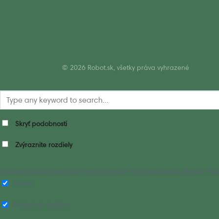
© 2026 Robot.sk, všetky práva vyhrazené
Skryť podobnosti
Zvýraznite rozdiely
Vyberte polia, ktoré sa majú zobraziť. Ostatné budú skryté. P
Cena
Pridať do košíka