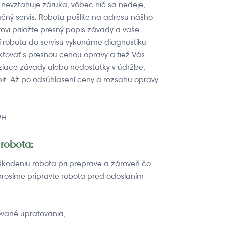
 nevzťahuje záruka, vôbec nič sa nedeje,
ý servis. Robota pošlite na adresu nášho
tovi priložte presný popis závady a vaše
 robota do servisu vykonáme diagnostiku
ovať s presnou cenou opravy a tiež Vás
iace závady alebo nedostatky v údržbe,
iť. Až po odsúhlasení ceny a rozsahu opravy
PH.
robota:
škodeniu robota pri preprave a zároveň čo
, prosíme pripravte robota pred odoslaním
ované upratovania,