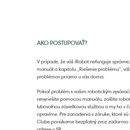
AKO POSTUPOVAŤ?
V prípade, že váš iRobot nefunguje správne,
manuál a kapitolu „Riešenie problému“, vďa
problémov priamo u vás doma.
Pokiaľ problém s vašim robotickým vysá
nevyriešite pomocou manuálu, zašlite robo
ľubovoľnou zásielkovou službou a my ho v
opravíme. Pre zariadenia v záruke, ktoré sú
Clube ponúkame bezplatný zvoz zadarmo s 
adrese v SR.