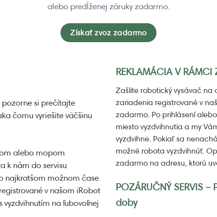
alebo predĺženej záruky zadarmo.
Získať zvoz zadarmo
REKLAMÁCIA V RÁMCI
Zašlite robotický vysávač na 
 pozorne si prečítajte
zariadenia registrované v n
zadarmo. Po prihlásení alebo
ka čomu vyriešite väčšinu
miesto vyzdvihnutia a my Vám 
vyzdvihne. Pokiaľ sa nenach
možné robota vyzdvihnúť. O
vačom alebo mopom
zadarmo na adresu, ktorú uve
ta k nám do servisu
 čo najkratšom možnom čase
POZÁRUČNÝ SERVIS – Pl
 registrované v našom iRobot
doby
vyzdvihnutím na ľubovoľnej