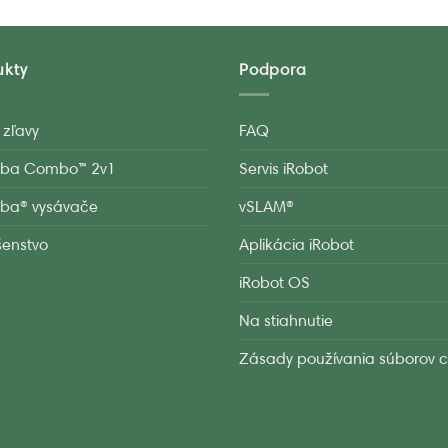
ukty
Podpora
 zľavy
FAQ
ba Combo™ 2v1
Servis iRobot
ba® vysávače
vSLAM®
ušenstvo
Aplikácia iRobot
iRobot OS
Na stiahnutie
Zásady používania súborov c