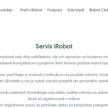
rodukty
Prečo iRobot
Podpora
Kde kúpiť
iRobot Clu
Servis iRobot
vidovať odo dňa nahlásenia, ale ich opravám sa budeme mô
bené komplikácie a prajeme Vám krásne prežitie vianočných 
vne, prečítajte si manuál a inštrukcie na použitie robota, mn
h užívateľa a nie je nutné robota zasielať do servisného stred
du odstrániť, kontaktujte nás alebo zašlite robota na adresu
ktoré sú registrované v našom
objednanie zvozu sa prihláste alebo sa bezplatne zaregistruj