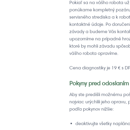
Pokiaľ sa na vášho robota už
ponúkame kompletný pozáručn
servisného strediska a k robo
kontaktné údaje. Po doručení
závady a budeme Vás kontakt
upozorníme na prípadné hroz
ktoré by mohli závadu spôsob
vášho robota opravíme.
Cena diagnostiky je 19 € s D
Pokyny pred odoslaním 
Aby ste predišli možnému po
najviac urýchlili jeho opravu
podľa pokynov nižšie:
deaktivujte všetky naplán