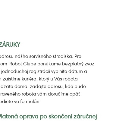
 ZÁRUKY
adresu nášho servisného strediska. Pre
ašom iRobot Clube ponúkame bezplatný zvoz
 jednoduchej registrácii vyplníte dátum a
zaistíme kuriéra, ktorý u Vás robota
ádzate doma, zadajte adresu, kde bude
praveného robota vám doručíme opäť
diete vo formulári.
atená oprava po skončení záručnej