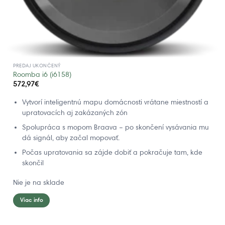
PREDAJ UKONČENÝ
Roomba i6 (i6158)
572,97
€
Vytvorí inteligentnú mapu domácnosti vrátane miestností a
upratovacích aj zakázaných zón
Spolupráca s mopom Braava – po skončení vysávania mu
dá signál, aby začal mopovať.
Počas upratovania sa zájde dobiť a pokračuje tam, kde
skončil
Nie je na sklade
Viac info