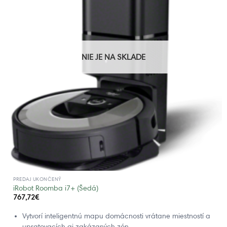
NIE JE NA SKLADE
PREDAJ UKONČENÝ
iRobot Roomba i7+ (Šedá)
767,72
€
Vytvorí inteligentnú mapu domácnosti vrátane miestností a
upratovacích aj zakázaných zón