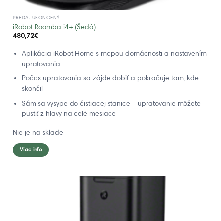
PREDAJ UKONČENÝ
iRobot Roomba i4+ (Šedá)
480,72
€
Aplikácia iRobot Home s mapou domácnosti a nastavením
upratovania
Počas upratovania sa zájde dobiť a pokračuje tam, kde
skončil
Sám sa vysype do čistiacej stanice - upratovanie môžete
pustiť z hlavy na celé mesiace
Nie je na sklade
Viac info