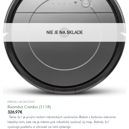
NIE JE NA SKLADE
PREDAJ UKONČENÝ
Roomba Combo (1118)
326,97
€
Séria 2v1 je prvým radom robotických vysávačov iRobot s funkciou stierania.
Ideálny tam, kde nie je miesto pre robotický vysávač aj mop. Roboty 2v1
vysávajú podlahu a zároveň za nimi vytierajú.