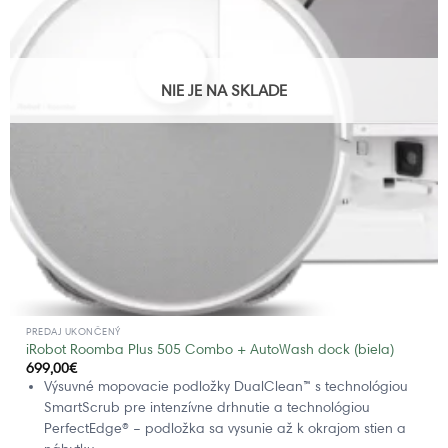
NIE JE NA SKLADE
PREDAJ UKONČENÝ
iRobot Roomba Plus 505 Combo + AutoWash dock (biela)
699,00
€
Výsuvné mopovacie podložky DualClean™ s technológiou
SmartScrub pre intenzívne drhnutie a technológiou
PerfectEdge® – podložka sa vysunie až k okrajom stien a