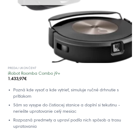
PREDAJ UKONČENÝ
iRobot Roomba Combo j9+
1.433,97
€
Pozná kde vysať a kde vytrieť, simuluje ručné drhnutie s
prítlakom
Sám sa vysype do čistiacej stanice a doplní si tekutinu -
neriešte upratovanie celý mesiac
Rozpozná predmety a upraví podľa nich spôsob a trasu
upratovania