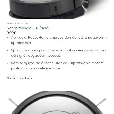
PREDAJ UKONČENÝ
iRobot Roomba i5+ (Šedá)
0,00
€
Aplikácia iRobot Home s mapou domácnosti a nastavením
upratovania
Spolupráca s mopom Braava – po skončení vysávania mu
dá signál, aby začal mopovať.
Sám sa vysype do čistiacej stanice - upratovanie môžete
pustiť z hlavy na celé mesiace
Nie je na sklade