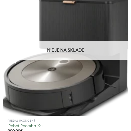
NIE JE NA SKLADE
PREDAJ UKONČENÝ
iRobot Roomba j9+