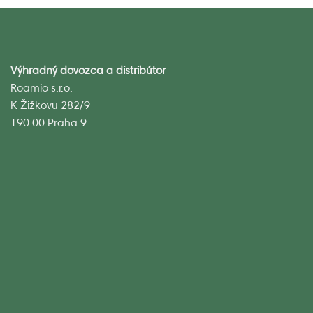
Výhradný dovozca a distribútor
Roamio s.r.o.
K Žižkovu 282/9
190 00 Praha 9