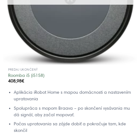
PREDAJ UKONČENÝ
Roomba i5 (i5158)
408,98
€
Aplikácia iRobot Home s mapou domácnosti a nastavením
upratovania
Spolupráca s mopom Braava – po skončení vysávania mu
dá signál, aby začal mopovať.
Počas upratovania sa zájde dobiť a pokračuje tam, kde
skončil