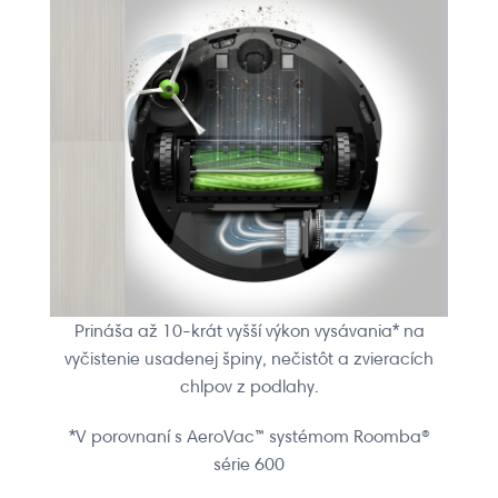
Prináša až 10-krát vyšší výkon vysávania* na
vyčistenie usadenej špiny, nečistôt a zvieracích
chlpov z podlahy.
*V porovnaní s AeroVac™ systémom Roomba®
série 600