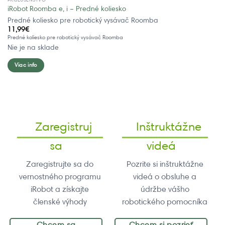
iRobot Roomba e, i – Predné koliesko
Predné koliesko pre robotický vysávač Roomba
11,99
€
Predné koliesko pre robotický vysávač Roomba
Nie je na sklade
Viac info
Zaregistruj
Inštruktážne
sa
videá
Zaregistrujte sa do
Pozrite si inštruktážne
vernostného programu
videá o obsluhe a
iRobot a získajte
údržbe vášho
členské výhody
robotického pomocníka
Chcem sa
Chcem si pozrieť