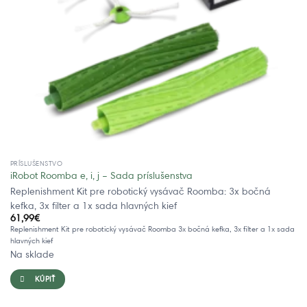
PRÍSLUŠENSTVO
iRobot Roomba e, i, j – Sada príslušenstva
Replenishment Kit pre robotický vysávač Roomba: 3x bočná
kefka, 3x filter a 1x sada hlavných kief
61,99
€
Replenishment Kit pre robotický vysávač Roomba 3x bočná kefka, 3x filter a 1x sada
hlavných kief
Na sklade
KÚPIŤ