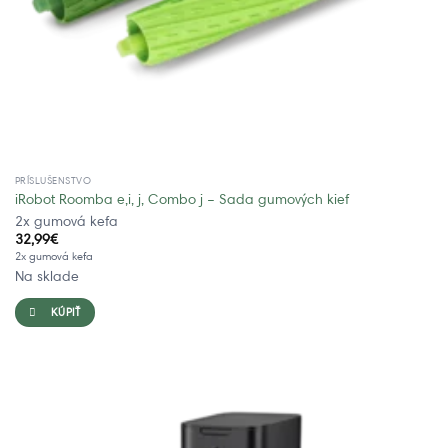
PRÍSLUŠENSTVO
iRobot Roomba e,i, j, Combo j – Sada gumových kief
2x gumová kefa
32,99
€
2x gumová kefa
Na sklade
KÚPIŤ