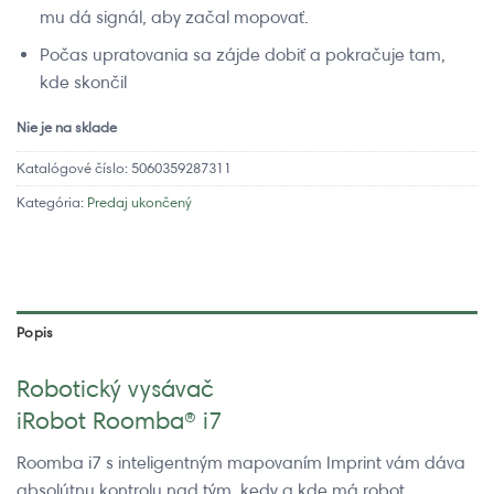
mu dá signál, aby začal mopovať.
Počas upratovania sa zájde dobiť a pokračuje tam,
kde skončil
Nie je na sklade
Katalógové číslo:
5060359287311
Kategória:
Predaj ukončený
Popis
Robotický vysávač
iRobot Roomba® i7
Roomba i7 s inteligentným mapovaním Imprint vám dáva
absolútnu kontrolu nad tým, kedy a kde má robot