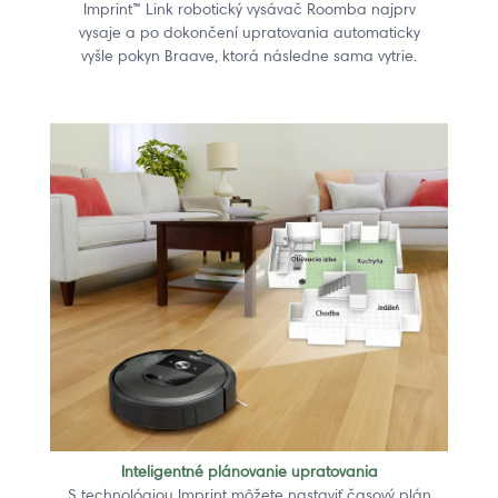
Imprint™ Link robotický vysávač Roomba najprv
vysaje a po dokončení upratovania automaticky
vyšle pokyn Braave, ktorá následne sama vytrie.
Inteligentné plánovanie upratovania
S technológiou Imprint môžete nastaviť časový plán