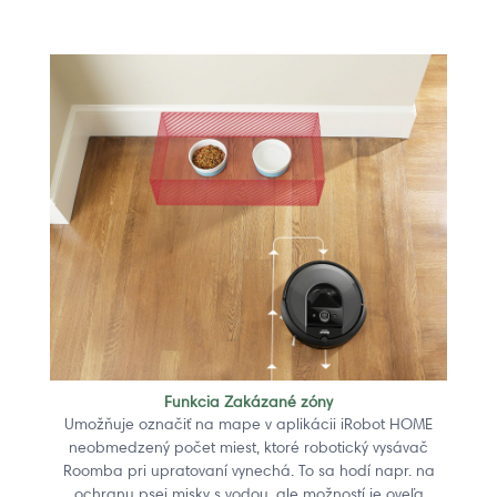
Funkcia Zakázané zóny
Umožňuje označiť na mape v aplikácii iRobot HOME
neobmedzený počet miest, ktoré robotický vysávač
Roomba pri upratovaní vynechá. To sa hodí napr. na
ochranu psej misky s vodou, ale možností je oveľa