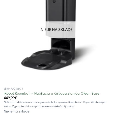
NIE JE NA SKLADE
SÉRIA COMBO I
iRobot Roomba i – Nabíjacia a čistiaca stanica Clean Base
449,99
€
Nahrádza dokovaciu stanicu pre robotický vysávač Roomba i7. Pojme 30 zberných
košov. Vypustite z hlavy upratovanie na niekoľko týždňov.
Nie je na sklade