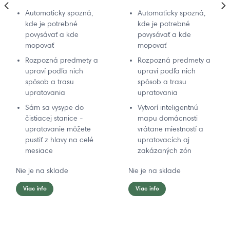
Automaticky spozná,
Automaticky spozná,
kde je potrebné
kde je potrebné
povysávať a kde
povysávať a kde
mopovať
mopovať
Rozpozná predmety a
Rozpozná predmety a
upraví podľa nich
upraví podľa nich
spôsob a trasu
spôsob a trasu
upratovania
upratovania
Sám sa vysype do
Vytvorí inteligentnú
čistiacej stanice -
mapu domácnosti
upratovanie môžete
vrátane miestností a
pustiť z hlavy na celé
upratovacích aj
mesiace
zakázaných zón
Nie je na sklade
Nie je na sklade
Viac info
Viac info