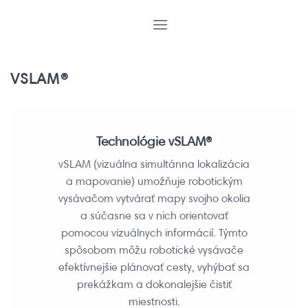
Skip
to
content
VSLAM®
Technológie vSLAM®
vSLAM (vizuálna simultánna lokalizácia
a mapovanie) umožňuje robotickým
vysávačom vytvárať mapy svojho okolia
a súčasne sa v nich orientovať
pomocou vizuálnych informácií. Týmto
spôsobom môžu robotické vysávače
efektívnejšie plánovať cesty, vyhýbať sa
prekážkam a dokonalejšie čistiť
miestnosti.