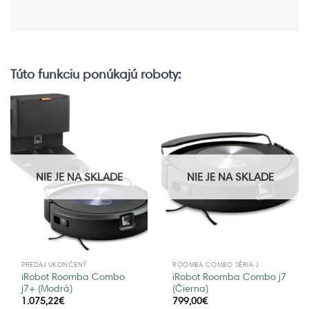
Túto funkciu ponúkajú roboty:
NIE JE NA SKLADE
NIE JE NA SKLADE
PREDAJ UKONČENÝ
ROOMBA COMBO SÉRIA J
iRobot Roomba Combo
iRobot Roomba Combo j7
j7+ (Modrá)
(Čierna)
1.075,22
€
799,00
€