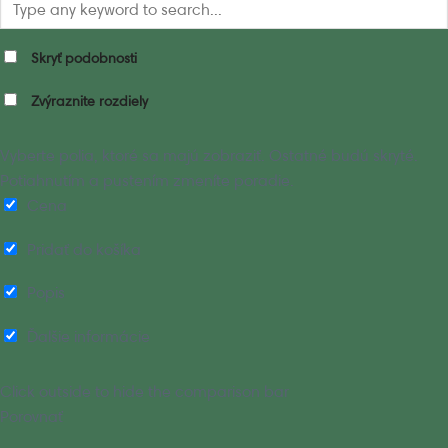
Skryť podobnosti
Zvýraznite rozdiely
Vyberte polia, ktoré sa majú zobraziť. Ostatné budú skryté.
Potiahnutím a pustením zmeníte poradie.
Cena
Pridať do košíka
Popis
Ďalšie informácie
Click outside to hide the comparison bar
Porovnať