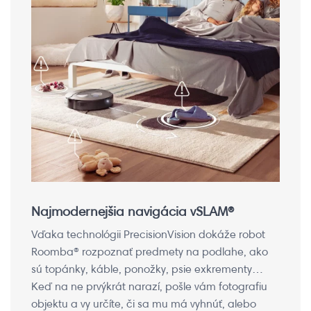
Najmodernejšia navigácia vSLAM®
Vďaka technológii PrecisionVision dokáže robot
Roomba® rozpoznať predmety na podlahe, ako
sú topánky, káble, ponožky, psie exkrementy…
Keď na ne prvýkrát narazí, pošle vám fotografiu
objektu a vy určíte, či sa mu má vyhnúť, alebo