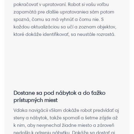
pokračovať v upratovaní. Robot si vašu voľbu
zapamätá pre ďalšie upratovaniea sám potom
spozná, čomu sa má vyhnúť a čomu nie. S
každou aktualizáciou sa učí a zoznam objektov,
ktoré dokáže identifikovať, sa neustále rozrastá.
Dostane sa pod nábytok a do ťažko
prístupných miest
Vďaka navigácii vSlam dokáže robot predvídať aj
steny a nábytok, takže spomalí a šetrne zájde až
k nim, aby nevynechal žiadne miesto a zároveň
nedošlo k odreniu nábytku. Dokáže sa dostať aj