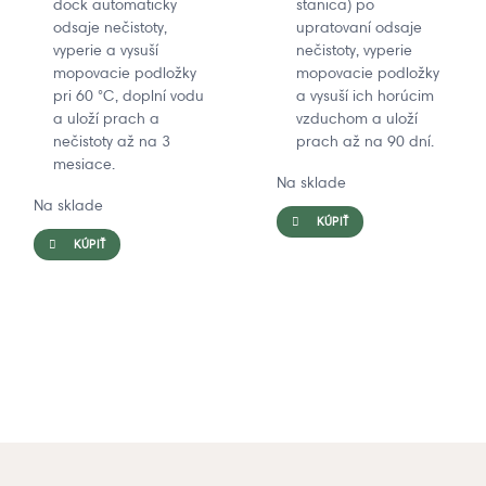
dock automaticky
stanica) po
odsaje nečistoty,
upratovaní odsaje
vyperie a vysuší
nečistoty, vyperie
mopovacie podložky
mopovacie podložky
pri 60 °C, doplní vodu
a vysuší ich horúcim
a uloží prach a
vzduchom a uloží
nečistoty až na 3
prach až na 90 dní.
Robotické mopy Braava®
Robotické
mesiace.
Na sklade
mopy
Na sklade
Robotické vysávače Roomba®
KÚPIŤ
Braava®
KÚPIŤ
Každý deň vyhrávajú súboj nad špinou, prachom a zvieracími
iRobot® príslušenstvo
Čisté podlahy. Svieži domov.
chlpmi.
Nastal čas na doplnenie zásob alebo výmenu opotrebovaných
Každý deň.
dielov?
Nakupujte robotické vysávače
Nakupujte robotické mopy
Nakupujte príslušenstvo