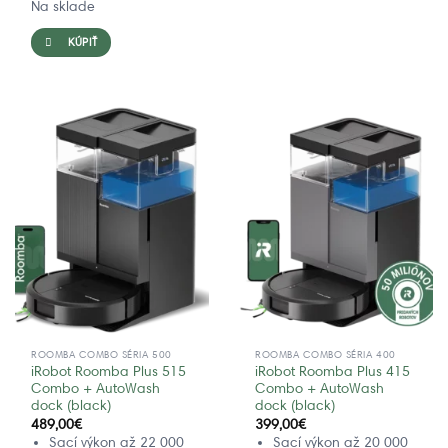
Na sklade
KÚPIŤ
ROOMBA COMBO SÉRIA 500
ROOMBA COMBO SÉRIA 400
iRobot Roomba Plus 515
iRobot Roomba Plus 415
Combo + AutoWash
Combo + AutoWash
dock (black)
dock (black)
489,00
€
399,00
€
Sací výkon až 22 000
Sací výkon až 20 000