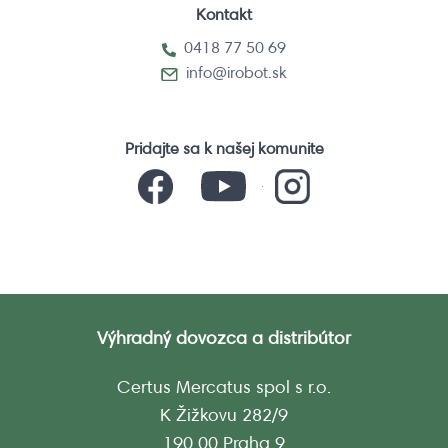
Kontakt
0418 77 50 69
info@irobot.sk
Pridajte sa k našej komunite
Výhradný dovozca a distribútor
Certus Mercatus spol s r.o.
K Žižkovu 282/9
190 00 Praha 9