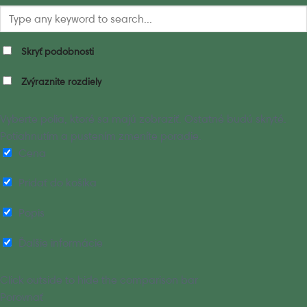
Skryť podobnosti
Zvýraznite rozdiely
Vyberte polia, ktoré sa majú zobraziť. Ostatné budú skryté.
Potiahnutím a pustením zmeníte poradie.
Cena
Pridať do košíka
Popis
Ďalšie informácie
Click outside to hide the comparison bar
Porovnať