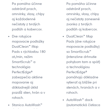
Pa pomáha účinne
Pa pomáha účinne
odstrániť prach,
odstrániť prach,
omrvinky, vlasy, chlpy
omrvinky, vlasy, chlpy
aj každodenné
aj nečistoty zanesené
nečistoty z tvrdých
zvonka z tvrdých
podláh a kobercov.
podláh aj kobercov.
Dve rotujúce
DualClean™ Mop
mopovacie podložky
Pads (dve rotujúce
DualClean™ Mop
mopovacie podložky)
Pads s rýchlosťou 180
so SmartScrub™
ot./min, režim
(intenzívne drhnutie
SmartScrub™ a
pohybom tam a späť)
technológia
a technológiou
PerfectEdge®
PerfectEdge®
zabezpečia aktívne
pomáhajú dôkladne
mopovanie aj
vytierať aj bližšie pri
dôkladnejší úklid
stenách, hranách a v
pozdĺž stien, hrán a v
rohoch.
rohoch.
AutoWash™ dock
Stanica AutoWash™
(automatická čistiaca