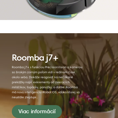
Roomba j7+
Roomba j7+ s funkciou PrecisionVision a kamerou
so širokým zorným poľom vidí v reálnom čase
okolo seba. Dokáže reagovať na nečakané
prekážky napr. exkrementy od zvieracích
miláčikov, topánky, ponožky, a ďalšie. Roomba
má novú inteligenciu iRobot OS, vďaka ktorej sa
neustále zlepšuje..
Viac informácií