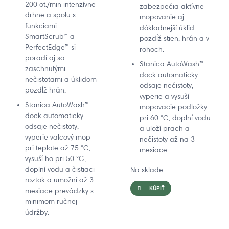
200 ot./min intenzívne
zabezpečia aktívne
drhne a spolu s
mopovanie aj
funkciami
dôkladnejší úklid
SmartScrub™ a
pozdĺž stien, hrán a v
PerfectEdge™ si
rohoch.
poradí aj so
Stanica AutoWash™
zaschnutými
dock automaticky
nečistotami a úklidom
odsaje nečistoty,
pozdĺž hrán.
vyperie a vysuší
Stanica AutoWash™
mopovacie podložky
dock automaticky
pri 60 °C, doplní vodu
odsaje nečistoty,
a uloží prach a
vyperie valcový mop
nečistoty až na 3
pri teplote až 75 °C,
mesiace.
vysuší ho pri 50 °C,
doplní vodu a čistiaci
Na sklade
roztok a umožní až 3
KÚPIŤ
mesiace prevádzky s
minimom ručnej
údržby.