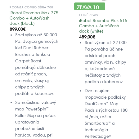
ZĽAVA 10
ROOMBA COMBO SÉRIA 700
%
iRobot Roomba Max 775
LETNÉ ZĽAVY
Combo + AutoWash
iRobot Roomba Plus 515
dock (black)
Combo + AutoWash
899,00
€
dock (white)
Sací výkon až 30 000
489,00
€
Pa, dvojica gumových
Sací výkon až 22 000
kief Dual Rubber
Pa pomáha účinne
Brushes a funkcia
odstrániť prach,
Carpet Boost
omrvinky, vlasy, chlpy
pomáhajú dôkladne
aj každodenné
odstrániť prach,
nečistoty z tvrdých
omrvinky, vlasy aj
podláh a kobercov.
chlpy z tvrdých
Dve rotujúce
podláh a kobercov.
mopovacie podložky
Samočistiaci valcový
DualClean™ Mop
mop PowerSpin™
Pads s rýchlosťou 180
Roller Mop sa počas
ot./min, režim
upratovania
SmartScrub™ a
priebežne čistí
technológia
horúcou vodou, pri
PerfectEdge®