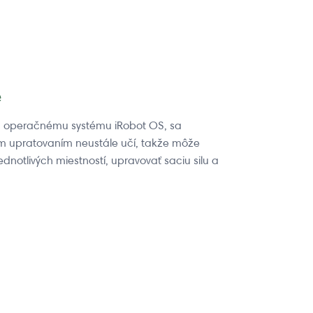
e
 a operačnému systému iRobot OS, sa
 upratovaním neustále učí, takže môže
ednotlivých miestností, upravovať saciu silu a