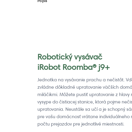
Popis
Robotický vysávač
iRobot Roomba® j9+
Jednotka na vysávanie prachu a nečistôt. V
zvládne dôkladné upratovanie väčších domác
miláčikmi. Môžete pustiť upratovanie z hlav
vysype do čistiacej stanice, ktorá pojme neči
upratovania. Neustále sa učí a je schopný s
pre vašu domácnosť vrátane individuálneho 
počtu prejazdov pre jednotlivé miestnosti.