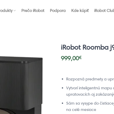
rodukty
Prečo iRobot
Podpora
Kde kúpiť
iRobot Clu
iRobot Roomba j
999,00
€
Rozpozná predmety a upra
Vytvorí inteligentnú mapu
upratovacích aj zakázaný
Sám sa vysype do čistiacej
na celé mesiace