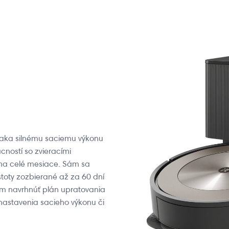
ďaka silnému saciemu výkonu
ností so zvieracími
y na celé mesiace. Sám sa
stoty zozbierané až za 60 dní
ám navrhnúť plán upratovania
nastavenia sacieho výkonu či