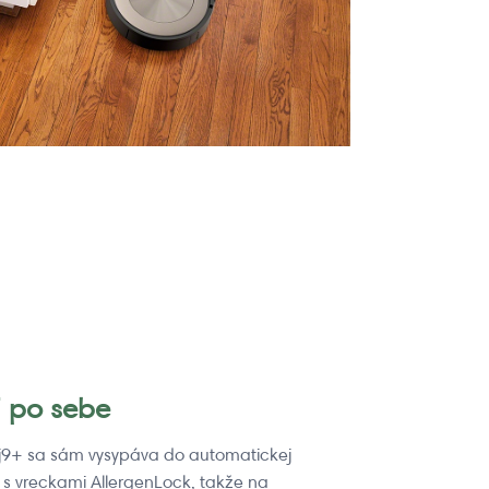
j po sebe
j9+ sa sám vysypáva do automatickej
® s vreckami AllergenLock, takže na