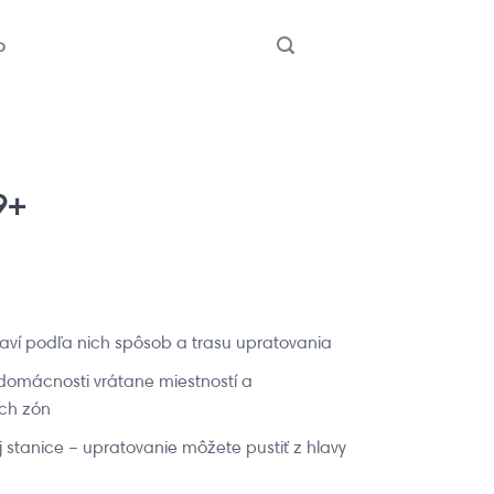
b
9+
ví podľa nich spôsob a trasu upratovania
 domácnosti vrátane miestností a
ch zón
 stanice – upratovanie môžete pustiť z hlavy