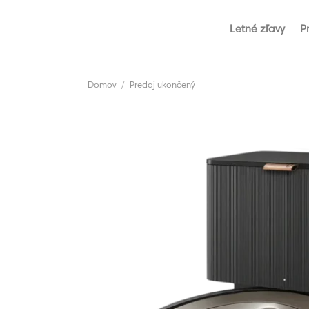
Skip
to
Letné zľavy
P
content
Domov
/
Predaj ukončený