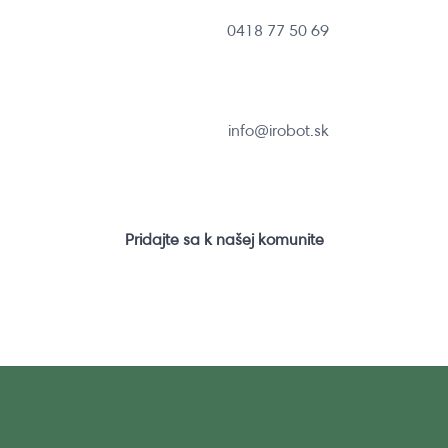
0418 77 50 69
info@irobot.sk
Pridajte sa k našej komunite