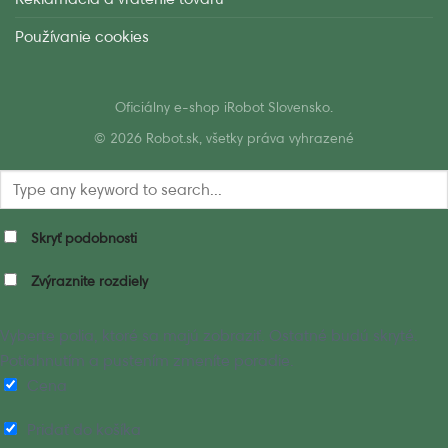
Používanie cookies
Oficiálny e-shop iRobot Slovensko.
© 2026 Robot.sk, všetky práva vyhrazené
Skryť podobnosti
Zvýraznite rozdiely
Vyberte polia, ktoré sa majú zobraziť. Ostatné budú skryté.
Potiahnutím a pustením zmeníte poradie.
Cena
Pridať do košíka