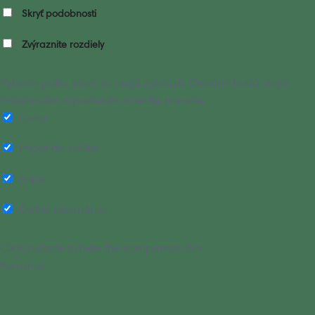
Skryť podobnosti
Zvýraznite rozdiely
Vyberte polia, ktoré sa majú zobraziť. Ostatné budú skryté.
Potiahnutím a pustením zmeníte poradie.
Cena
Pridať do košíka
Popis
Ďalšie informácie
Click outside to hide the comparison bar
Porovnať