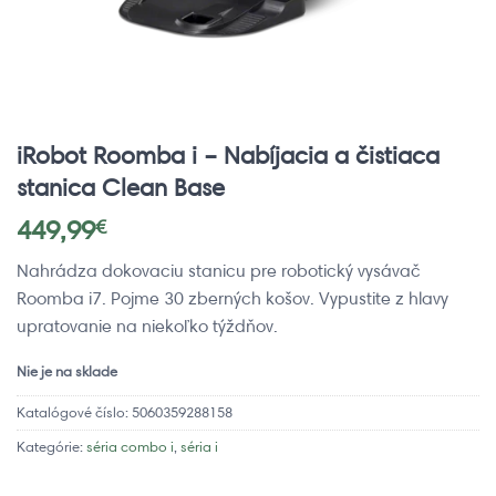
iRobot Roomba i – Nabíjacia a čistiaca
stanica Clean Base
449,99
€
Nahrádza dokovaciu stanicu pre robotický vysávač
Roomba i7. Pojme 30 zberných košov. Vypustite z hlavy
upratovanie na niekoľko týždňov.
Nie je na sklade
Katalógové číslo:
5060359288158
Kategórie:
séria combo i
,
séria i