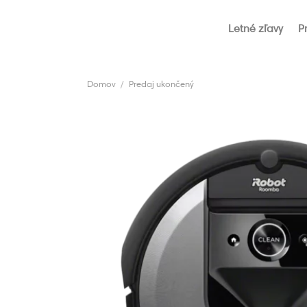
Skip
to
Letné zľavy
P
content
Domov
/
Predaj ukončený