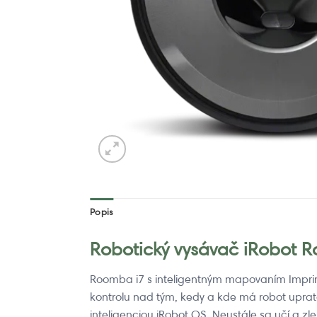
Popis
Robotický vysávač iRobot 
Roomba i7 s inteligentným mapovaním Impri
kontrolu nad tým, kedy a kde má robot upra
inteligenciou iRobot OS. Neustále sa učí a zl