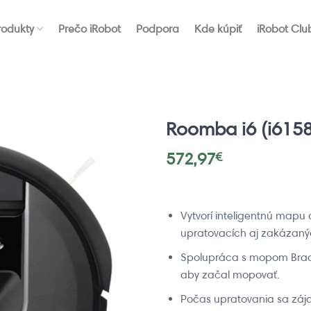
rodukty
Prečo iRobot
Podpora
Kde kúpiť
iRobot Clu
Roomba i6 (i6158
572,97
€
Vytvorí inteligentnú mapu
upratovacích aj zakázaný
Spolupráca s mopom Braav
aby začal mopovať.
Počas upratovania sa zájd