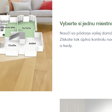
Vyberte si jednu miestn
Naučí sa pôdorys vašej domá
Získate tak úplnú kontrolu n
a kedy.