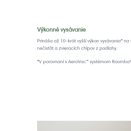
Výkonné vysávanie
Prináša až 10-krát vyšší výkon vysávania* na 
nečistôt a zvieracích chlpov z podlahy.
*V porovnaní s AeroVac™ systémom Roomba®