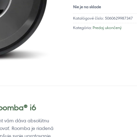
Nie je na sklade
Katalógové číslo:
5060629987347
Kategória:
Predaj ukončený
Roomba® i6
nt vám dáva absolútnu
tovať. Roomba je riadená
epšuje svoje upratovanie.