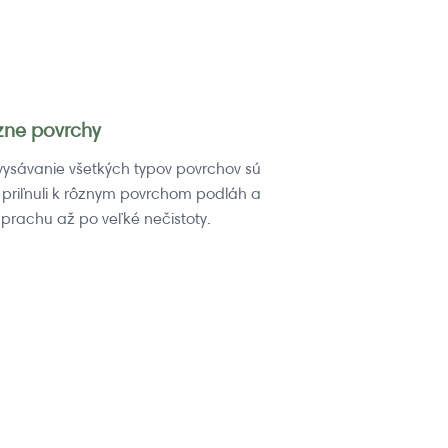
zne povrchy
ysávanie všetkých typov povrchov sú
 priľnuli k rôznym povrchom podláh a
 prachu až po veľké nečistoty.