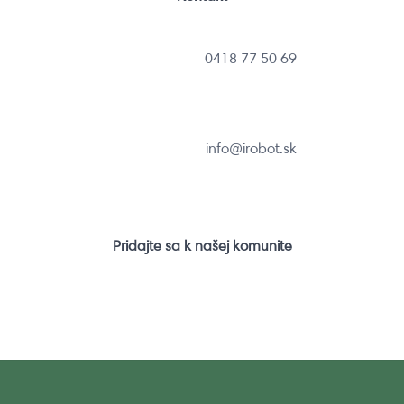
0418 77 50 69
info@irobot.sk
Pridajte sa k našej komunite