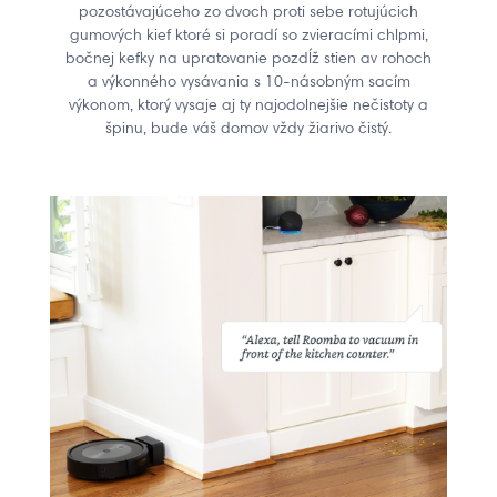
pozostávajúceho zo dvoch proti sebe rotujúcich
gumových kief ktoré si poradí so zvieracími chlpmi,
bočnej kefky na upratovanie pozdĺž stien av rohoch
a výkonného vysávania s 10-násobným sacím
výkonom, ktorý vysaje aj ty najodolnejšie nečistoty a
špinu, bude váš domov vždy žiarivo čistý.