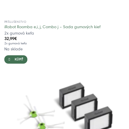
PRÍSLUŠENSTVO
iRobot Roomba e,i, j, Combo j – Sada gumových kief
2x gumová kefa
32,99
€
2x gumová kefa
Na sklade
KÚPIŤ