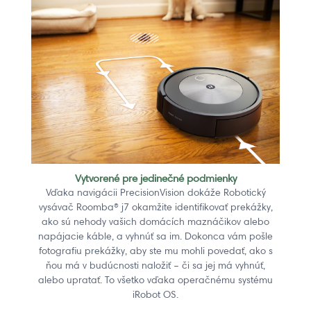
Vytvorené pre jedinečné podmienky
Vďaka navigácii PrecisionVision dokáže Robotický
vysávač Roomba® j7 okamžite identifikovať prekážky,
ako sú nehody vašich domácích maznáčikov alebo
napájacie káble, a vyhnúť sa im. Dokonca vám pošle
fotografiu prekážky, aby ste mu mohli povedať, ako s
ňou má v budúcnosti naložiť – či sa jej má vyhnúť,
alebo upratať. To všetko vďaka operačnému systému
iRobot OS.