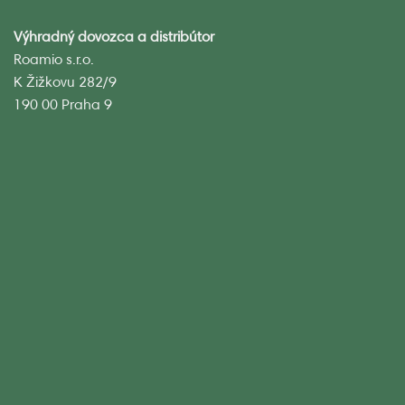
Výhradný dovozca a distribútor
Roamio s.r.o.
K Žižkovu 282/9
190 00 Praha 9