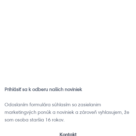
vernostného programu
Pozrite si inštruktážne
iRobot a získajte členské
videá o obsluhe a údržbe
výhody
vášho robotického
pomocníka
Chcem sa
registrovať
Chcem si pozrieť
videá
Prihlásiť sa k odberu našich noviniek
Odoslaním formulára súhlasím so zasielanim
marketingvých ponúk a noviniek a zároveň vyhlasujem, že
som osoba staršia 16 rokov.
Kontakt