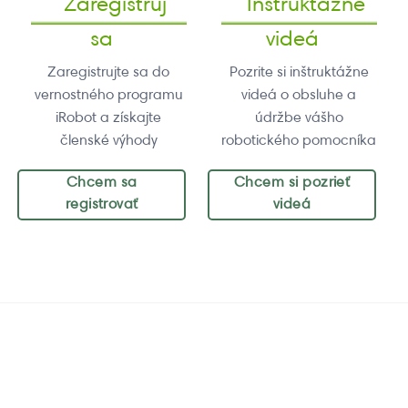
Zaregistruj
Inštruktážne
sa
videá
Zaregistrujte sa do
Pozrite si inštruktážne
vernostného programu
videá o obsluhe a
iRobot a získajte
údržbe vášho
členské výhody
robotického pomocníka
Chcem sa
Chcem si pozrieť
registrovať
videá
Zaregistruj sa
Inštruktážne
videá
Zaregistrujte sa do