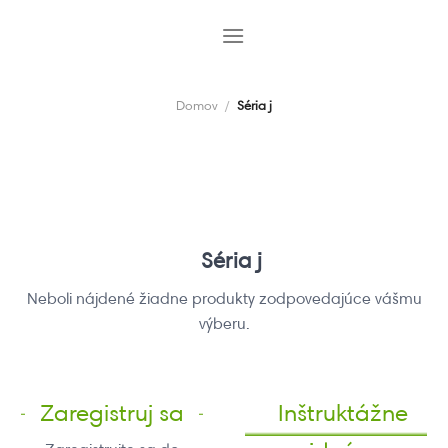
Skip
to
content
Domov
/
Séria j
Séria j
Neboli nájdené žiadne produkty zodpovedajúce vášmu
výberu.
Zaregistruj sa
Inštruktážne