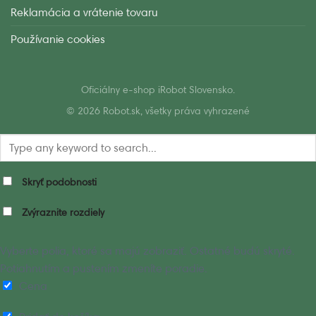
Reklamácia a vrátenie tovaru
Používanie cookies
Oficiálny e-shop iRobot Slovensko.
© 2026 Robot.sk, všetky práva vyhrazené
Skryť podobnosti
Zvýraznite rozdiely
Vyberte polia, ktoré sa majú zobraziť. Ostatné budú skryté.
Potiahnutím a pustením zmeníte poradie.
Cena