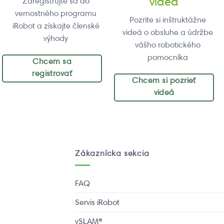
videá
Zaregistrujte sa do
vernostného programu
Pozrite si inštruktážne
iRobot a získajte členské
videá o obsluhe a údržbe
výhody
vášho robotického
pomocníka
Chcem sa
registrovať
Chcem si pozrieť
videá
Zákaznícka sekcia
FAQ
Servis iRobot
vSLAM®