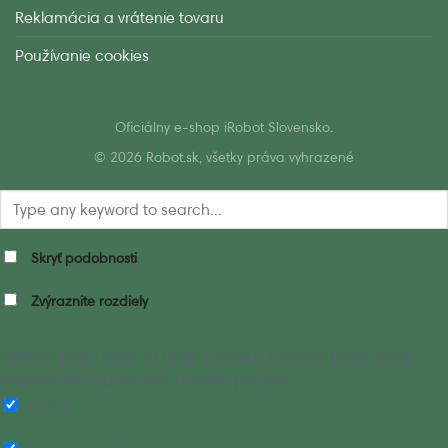
Reklamácia a vrátenie tovaru
Používanie cookies
Oficiálny e-shop iRobot Slovensko.
© 2026 Robot.sk, všetky práva vyhrazené
Skryť podobnosti
Zvýraznite rozdiely
Vyberte polia, ktoré sa majú zobraziť. Ostatné budú skryté.
Potiahnutím a pustením zmeníte poradie.
Cena