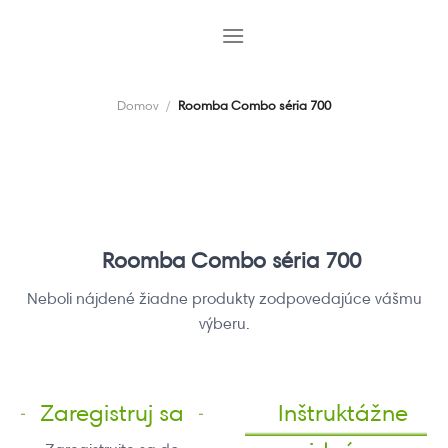
Skip
to
content
Domov
/
Roomba Combo séria 700
Roomba Combo séria 700
Neboli nájdené žiadne produkty zodpovedajúce vášmu
výberu.
Zaregistruj sa
Inštruktážne