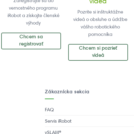
videá
Zaregistrujte sa do
vernostného programu
Pozrite si inštruktážne
iRobot a získajte členské
videá o obsluhe a údržbe
výhody
vášho robotického
pomocníka
Chcem sa
registrovať
Chcem si pozrieť
videá
Zákaznícka sekcia
FAQ
Servis iRobot
vSLAM®