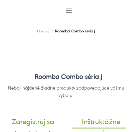
Skip
to
content
Domov
/
Roomba Combo séria j
Roomba Combo séria j
Neboli nájdené žiadne produkty zodpovedajúce vášmu
výberu.
Zaregistruj sa
Inštruktážne