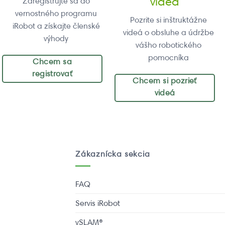
videá
Zaregistrujte sa do
vernostného programu
Pozrite si inštruktážne
iRobot a získajte členské
videá o obsluhe a údržbe
výhody
vášho robotického
pomocníka
Chcem sa
registrovať
Chcem si pozrieť
videá
Zákaznícka sekcia
FAQ
Servis iRobot
vSLAM®