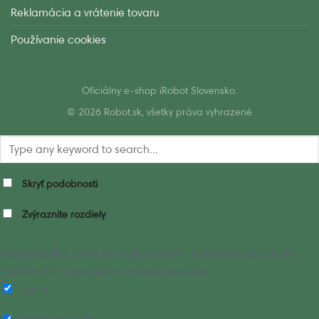
Reklamácia a vrátenie tovaru
Používanie cookies
Oficiálny e-shop iRobot Slovensko.
© 2026 Robot.sk, všetky práva vyhrazené
Skryť podobnosti
Zvýraznite rozdiely
Vyberte polia, ktoré sa majú zobraziť. Ostatné budú skryté.
Potiahnutím a pustením zmeníte poradie.
Cena