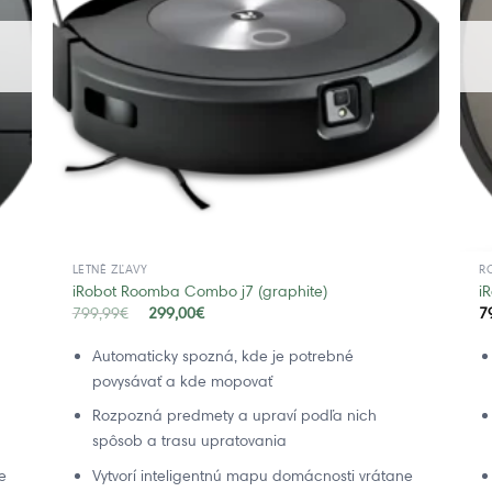
LETNÉ ZĽAVY
R
iRobot Roomba Combo j7 (graphite)
i
799,99
€
299,00
€
7
Automaticky spozná, kde je potrebné
povysávať a kde mopovať
Rozpozná predmety a upraví podľa nich
spôsob a trasu upratovania
e
Vytvorí inteligentnú mapu domácnosti vrátane