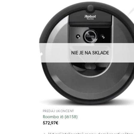
NIE JE NA SKLADE
PREDAJ UKONČENÝ
Roomba i6 (i6158)
572,97
€