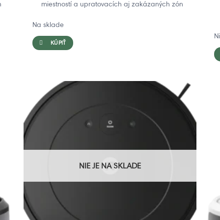
n
miestností a upratovacích aj zakázaných zón
Na sklade
N
KÚPIŤ
NIE JE NA SKLADE