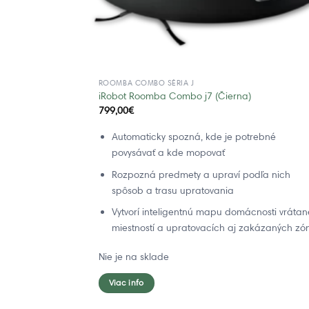
ROOMBA COMBO SÉRIA J
iRobot Roomba Combo j7 (Čierna)
799,00
€
Automaticky spozná, kde je potrebné
povysávať a kde mopovať
Rozpozná predmety a upraví podľa nich
spôsob a trasu upratovania
Vytvorí inteligentnú mapu domácnosti vrátan
miestností a upratovacích aj zakázaných zó
Nie je na sklade
Viac info