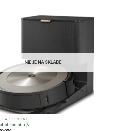
NIE JE NA SKLADE
REDAJ UKONČENÝ
Robot Roomba j9+
99,00
€