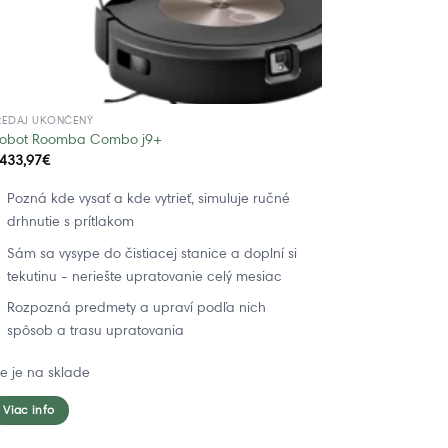
REDAJ UKONČENÝ
Robot Roomba Combo j9+
.433,97
€
Pozná kde vysať a kde vytrieť, simuluje ručné
drhnutie s prítlakom
Sám sa vysype do čistiacej stanice a doplní si
tekutinu - neriešte upratovanie celý mesiac
Rozpozná predmety a upraví podľa nich
spôsob a trasu upratovania
ie je na sklade
Viac info