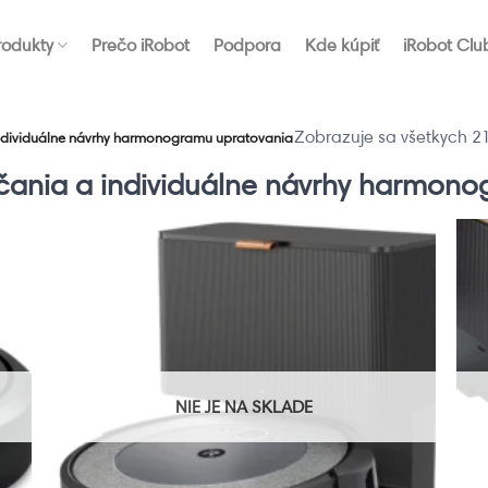
rodukty
Prečo iRobot
Podpora
Kde kúpiť
iRobot Clu
Zobrazuje sa všetkych 21
dividuálne návrhy harmonogramu upratovania
ania a individuálne návrhy harmono
NIE JE NA SKLADE