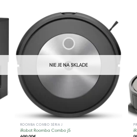
NIE JE NA SKLADE
ROOMBA COMBO SÉRIA J
P
iRobot Roomba Combo j5
i
699,00
€
9