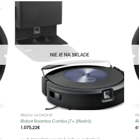
NIE JE NA SKLADE
PREDAJ UKONČENÝ
P
iRobot Roomba Combo j7+ (Modrá)
i
1.075,22
€
6