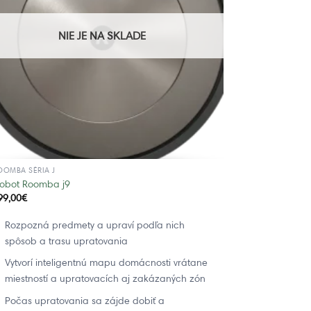
NIE JE NA SKLADE
OOMBA SÉRIA J
Robot Roomba j9
99,00
€
Rozpozná predmety a upraví podľa nich
spôsob a trasu upratovania
Vytvorí inteligentnú mapu domácnosti vrátane
miestností a upratovacích aj zakázaných zón
Počas upratovania sa zájde dobiť a