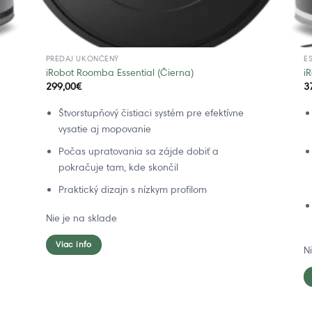
PREDAJ UKONČENÝ
E
iRobot Roomba Essential (Čierna)
i
299,00
€
3
Štvorstupňový čistiaci systém pre efektívne
vysatie aj mopovanie
Počas upratovania sa zájde dobiť a
pokračuje tam, kde skončil
Praktický dizajn s nízkym profilom
Nie je na sklade
Viac info
N