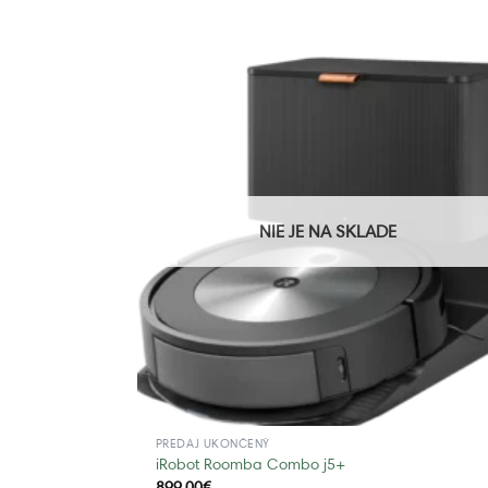
NIE JE NA SKLADE
PREDAJ UKONČENÝ
iRobot Roomba Combo j5+
899,00
€