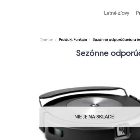
Skip
to
Letné zľavy
P
content
Domov
/
Produkt Funkcie
/
Sezónne odporúčania a in
Sezónne odporúč
NIE JE NA SKLADE