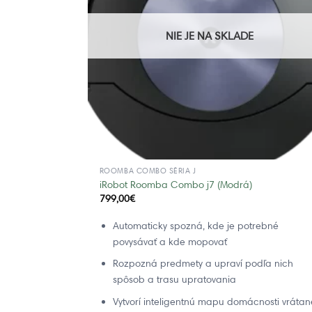
NIE JE NA SKLADE
ROOMBA COMBO SÉRIA J
iRobot Roomba Combo j7 (Modrá)
799,00
€
Automaticky spozná, kde je potrebné
povysávať a kde mopovať
Rozpozná predmety a upraví podľa nich
spôsob a trasu upratovania
Vytvorí inteligentnú mapu domácnosti vrátan