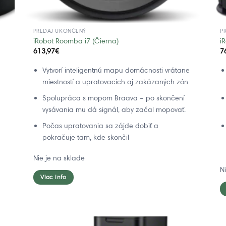
PREDAJ UKONČENÝ
P
iRobot Roomba i7 (Čierna)
i
613,97
€
7
Vytvorí inteligentnú mapu domácnosti vrátane
miestností a upratovacích aj zakázaných zón
Spolupráca s mopom Braava – po skončení
vysávania mu dá signál, aby začal mopovať.
Počas upratovania sa zájde dobiť a
pokračuje tam, kde skončil
Nie je na sklade
N
Viac info