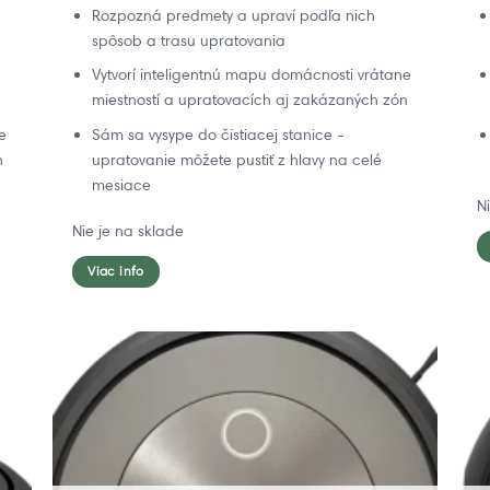
Rozpozná predmety a upraví podľa nich
spôsob a trasu upratovania
Vytvorí inteligentnú mapu domácnosti vrátane
miestností a upratovacích aj zakázaných zón
e
Sám sa vysype do čistiacej stanice -
n
upratovanie môžete pustiť z hlavy na celé
mesiace
N
Nie je na sklade
Viac info