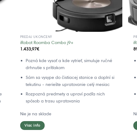
PREDAJ UKONČENÝ
P
iRobot Roomba Combo j9+
i
1.433,97
€
8
Pozná kde vysať a kde vytrieť, simuluje ručné
drhnutie s prítlakom
Sám sa vysype do čistiacej stanice a doplní si
tekutinu - neriešte upratovanie celý mesiac
e
Rozpozná predmety a upraví podľa nich
n
spôsob a trasu upratovania
Nie je na sklade
N
Viac info