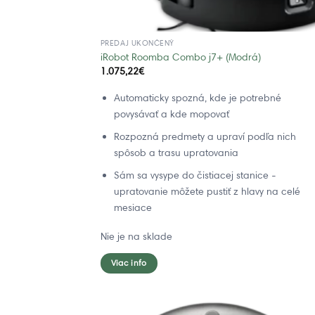
PREDAJ UKONČENÝ
iRobot Roomba Combo j7+ (Modrá)
1.075,22
€
Automaticky spozná, kde je potrebné
povysávať a kde mopovať
Rozpozná predmety a upraví podľa nich
spôsob a trasu upratovania
Sám sa vysype do čistiacej stanice -
upratovanie môžete pustiť z hlavy na celé
mesiace
Nie je na sklade
Viac info