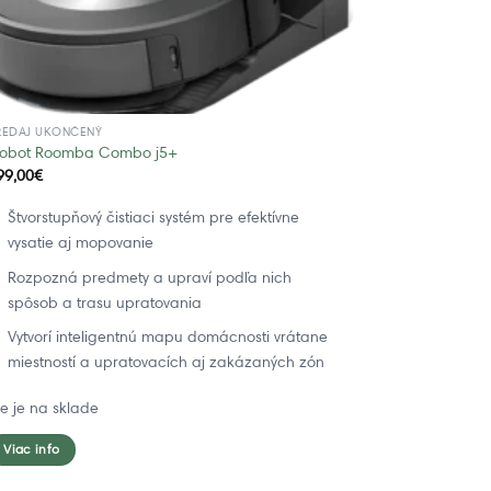
REDAJ UKONČENÝ
Robot Roomba Combo j5+
99,00
€
Štvorstupňový čistiaci systém pre efektívne
vysatie aj mopovanie
Rozpozná predmety a upraví podľa nich
spôsob a trasu upratovania
Vytvorí inteligentnú mapu domácnosti vrátane
miestností a upratovacích aj zakázaných zón
ie je na sklade
Viac info