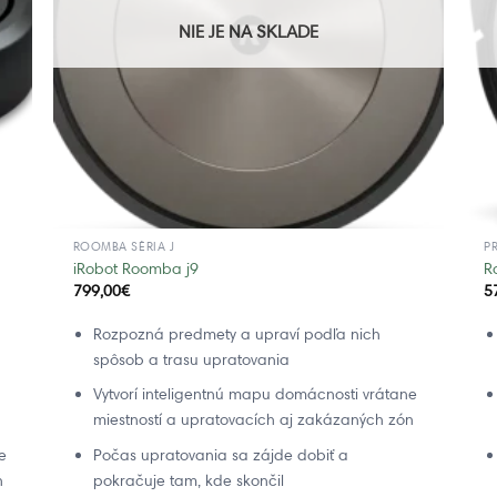
NIE JE NA SKLADE
ROOMBA SÉRIA J
P
iRobot Roomba j9
R
799,00
€
5
Rozpozná predmety a upraví podľa nich
spôsob a trasu upratovania
Vytvorí inteligentnú mapu domácnosti vrátane
miestností a upratovacích aj zakázaných zón
e
Počas upratovania sa zájde dobiť a
n
pokračuje tam, kde skončil