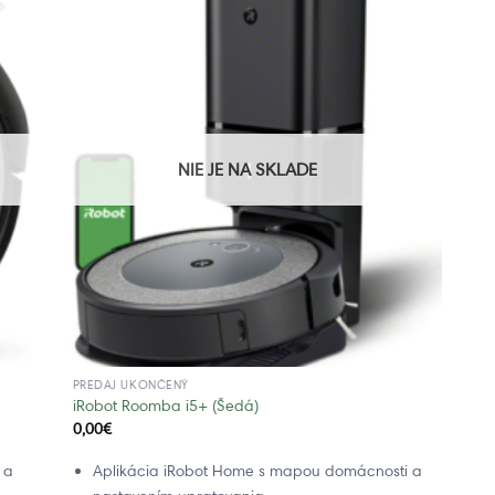
NIE JE NA SKLADE
PREDAJ UKONČENÝ
iRobot Roomba i5+ (Šedá)
0,00
€
 a
Aplikácia iRobot Home s mapou domácnosti a