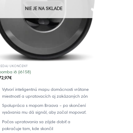
NIE JE NA SKLADE
REDAJ UKONČENÝ
oomba i6 (i6158)
72,97
€
Vytvorí inteligentnú mapu domácnosti vrátane
miestností a upratovacích aj zakázaných zón
Spolupráca s mopom Braava – po skončení
vysávania mu dá signál, aby začal mopovať.
Počas upratovania sa zájde dobiť a
pokračuje tam, kde skončil