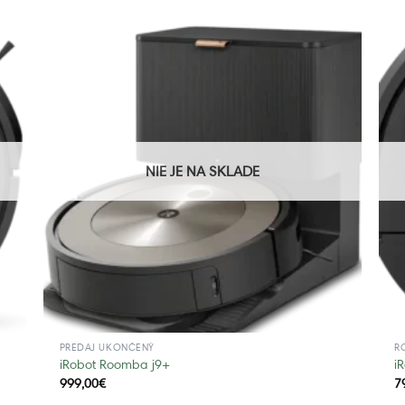
NIE JE NA SKLADE
PREDAJ UKONČENÝ
R
iRobot Roomba j9+
i
999,00
€
7