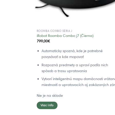
ROOMBA COMBO SÉRIA J
iRobot Roomba Combo j7 (Čierna)
799,00
€
Automaticky spozná, kde je potrebné
povysávať a kde mopovať
Rozpozná predmety a upraví podľa nich
spôsob a trasu upratovania
Vytvorí inteligentnú mapu domácnosti vrátan
miestností a upratovacích aj zakázaných zó
Nie je na sklade
Viac info