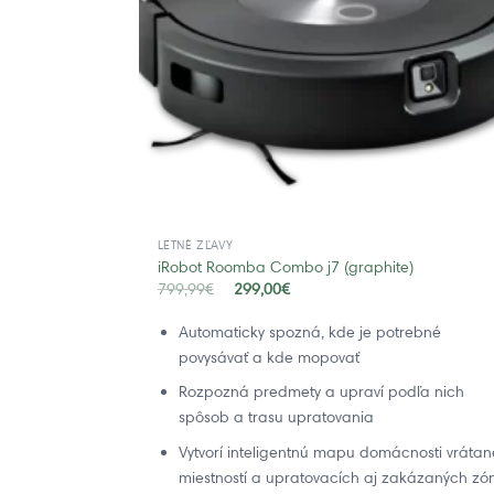
LETNÉ ZĽAVY
iRobot Roomba Combo j7 (graphite)
799,99
€
299,00
€
Automaticky spozná, kde je potrebné
povysávať a kde mopovať
Rozpozná predmety a upraví podľa nich
spôsob a trasu upratovania
Vytvorí inteligentnú mapu domácnosti vrátan
miestností a upratovacích aj zakázaných zó