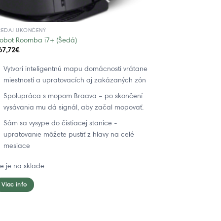
REDAJ UKONČENÝ
Robot Roomba i7+ (Šedá)
67,72
€
Vytvorí inteligentnú mapu domácnosti vrátane
miestností a upratovacích aj zakázaných zón
Spolupráca s mopom Braava – po skončení
vysávania mu dá signál, aby začal mopovať.
Sám sa vysype do čistiacej stanice -
upratovanie môžete pustiť z hlavy na celé
mesiace
ie je na sklade
Viac info