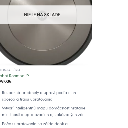
NIE JE NA SKLADE
OOMBA SÉRIA J
Robot Roomba j9
99,00
€
Rozpozná predmety a upraví podľa nich
spôsob a trasu upratovania
Vytvorí inteligentnú mapu domácnosti vrátane
miestností a upratovacích aj zakázaných zón
Počas upratovania sa zájde dobiť a