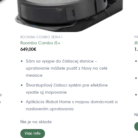
ROOMBA COMBO SÉRIA I
P
Roomba Combo i5+
i
649,00
€
1
Sám sa vysype do čistiacej stanice -
upratovanie môžete pustiť z hlavy na celé
mesiace
Štvorstupňový čistiaci systém pre efektívne
vysatie aj mopovanie
e
n
Aplikácia iRobot Home s mapou domácnosti a
nastavením upratovania
N
Nie je na sklade
Viac info