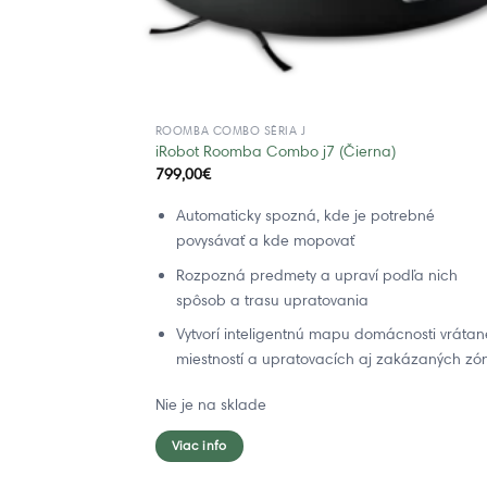
ROOMBA COMBO SÉRIA J
iRobot Roomba Combo j7 (Čierna)
799,00
€
Automaticky spozná, kde je potrebné
povysávať a kde mopovať
Rozpozná predmety a upraví podľa nich
spôsob a trasu upratovania
Vytvorí inteligentnú mapu domácnosti vrátan
miestností a upratovacích aj zakázaných zó
Nie je na sklade
Viac info