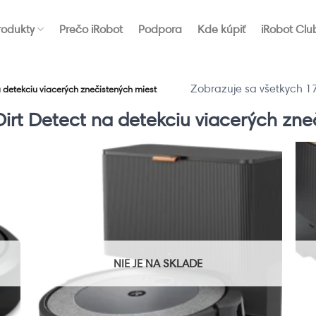
rodukty
Prečo iRobot
Podpora
Kde kúpiť
iRobot Clu
Zobrazuje sa všetkych 17
 detekciu viacerých znečistených miest
irt Detect na detekciu viacerých zne
NIE JE NA SKLADE