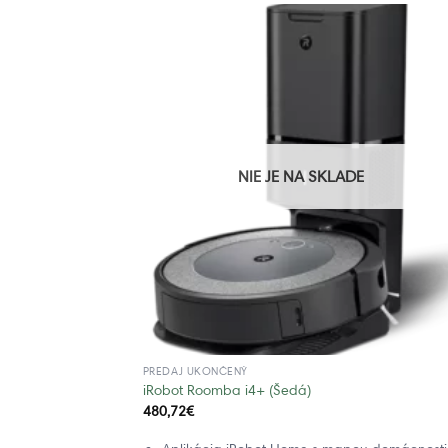
NIE JE NA SKLADE
PREDAJ UKONČENÝ
iRobot Roomba i4+ (Šedá)
480,72
€