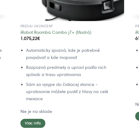
PREDAJ UKONČENÝ
P
iRobot Roomba Combo j7+ (Modrá)
i
1.075,22
€
6
e
Automaticky spozná, kde je potrebné
n
povysávať a kde mopovať
Rozpozná predmety a upraví podľa nich
spôsob a trasu upratovania
Sám sa vysype do čistiacej stanice -
upratovanie môžete pustiť z hlavy na celé
mesiace
N
Nie je na sklade
Viac info