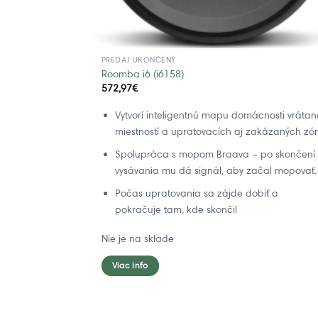
PREDAJ UKONČENÝ
Roomba i6 (i6158)
572,97
€
Vytvorí inteligentnú mapu domácnosti vrátan
miestností a upratovacích aj zakázaných zó
Spolupráca s mopom Braava – po skončení
vysávania mu dá signál, aby začal mopovať.
Počas upratovania sa zájde dobiť a
pokračuje tam, kde skončil
Nie je na sklade
Viac info