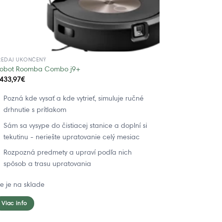
REDAJ UKONČENÝ
Robot Roomba Combo j9+
.433,97
€
Pozná kde vysať a kde vytrieť, simuluje ručné
drhnutie s prítlakom
Sám sa vysype do čistiacej stanice a doplní si
tekutinu - neriešte upratovanie celý mesiac
Rozpozná predmety a upraví podľa nich
spôsob a trasu upratovania
ie je na sklade
Viac info