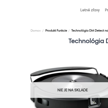
Skip
to
Letné zľavy
P
content
Domov
/
Produkt Funkcie
/
Technológia Dirt Detect na
Technológia D
NIE JE NA SKLADE