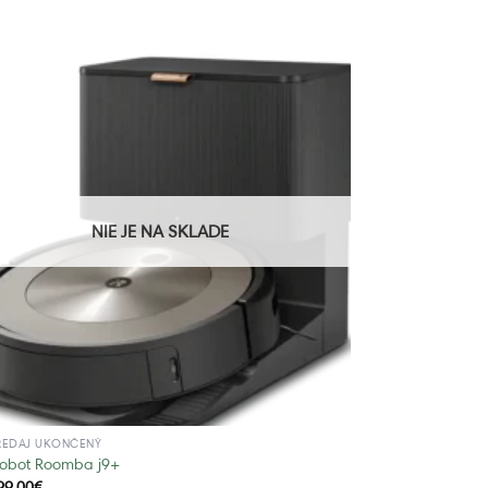
NIE JE NA SKLADE
REDAJ UKONČENÝ
Robot Roomba j9+
99,00
€