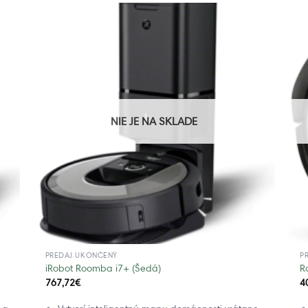
NIE JE NA SKLADE
PREDAJ UKONČENÝ
P
iRobot Roomba i7+ (Šedá)
R
767,72
€
4