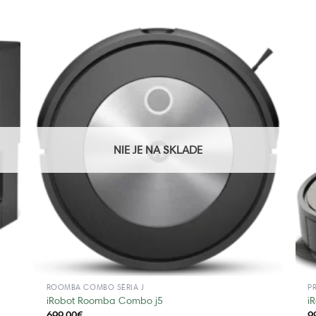
NIE JE NA SKLADE
ROOMBA COMBO SÉRIA J
P
iRobot Roomba Combo j5
i
699,00
€
9