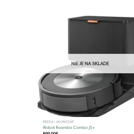
NIE JE NA SKLADE
PREDAJ UKONČENÝ
iRobot Roomba Combo j5+
899,00
€