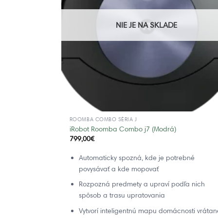
NIE JE NA SKLADE
ROOMBA COMBO SÉRIA J
iRobot Roomba Combo j7 (Modrá)
799,00
€
Automaticky spozná, kde je potrebné
povysávať a kde mopovať
Rozpozná predmety a upraví podľa nich
spôsob a trasu upratovania
Vytvorí inteligentnú mapu domácnosti vrátan