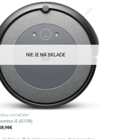
NIE JE NA SKLADE
REDAJ UKONČENÝ
oomba i5 (i5158)
08,98
€