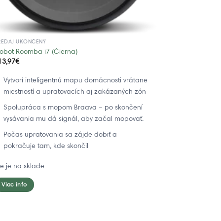
REDAJ UKONČENÝ
Robot Roomba i7 (Čierna)
13,97
€
Vytvorí inteligentnú mapu domácnosti vrátane
miestností a upratovacích aj zakázaných zón
Spolupráca s mopom Braava – po skončení
vysávania mu dá signál, aby začal mopovať.
Počas upratovania sa zájde dobiť a
pokračuje tam, kde skončil
ie je na sklade
Viac info