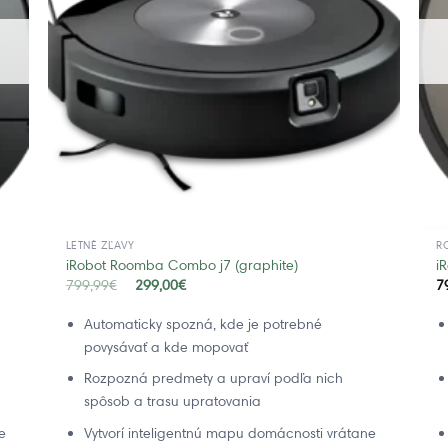
LETNÉ ZĽAVY
R
iRobot Roomba Combo j7 (graphite)
i
799,99
€
299,00
€
7
Automaticky spozná, kde je potrebné
povysávať a kde mopovať
Rozpozná predmety a upraví podľa nich
spôsob a trasu upratovania
e
Vytvorí inteligentnú mapu domácnosti vrátane