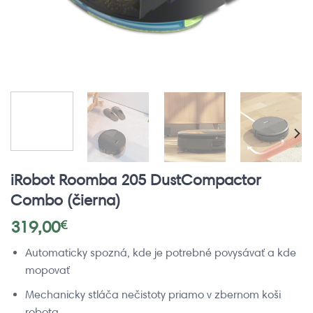
iRobot Roomba 205 DustCompactor
Combo (čierna)
319,00
€
Automaticky spozná, kde je potrebné povysávať a kde
mopovať
Mechanicky stláča nečistoty priamo v zbernom koši
robota