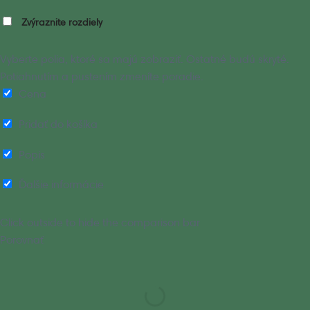
Zvýraznite rozdiely
Vyberte polia, ktoré sa majú zobraziť. Ostatné budú skryté.
Potiahnutím a pustením zmeníte poradie.
Cena
Pridať do košíka
Popis
Ďalšie informácie
Click outside to hide the comparison bar
Porovnať