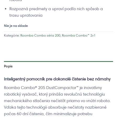
Rozpozná predmety a upraví podľa nich spôsob a
trasu upratovania
Nie je na sklade
Kategórie:
Roomba Combo séria 200
,
Roomba Combo™ 2v1
Popis
Inteligentný pomocník pre dokonalé čistenie bez námahy
Roomba Combo® 205 DustCompactor™ je inovatívny
robotický vysávač, ktorý prináša revolučnú technológiu
mechanického stlačenia nečistôt priamo vo vnútri robota.
Vďaka tejto technológii absorbuje nečistoty nazbierané
počas 60 dní čistenia, čím minimalizuje potrebu