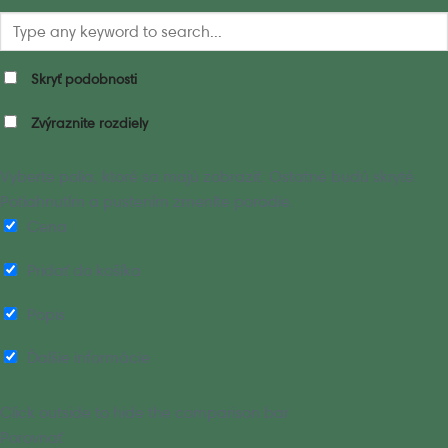
Skryť podobnosti
Zvýraznite rozdiely
Vyberte polia, ktoré sa majú zobraziť. Ostatné budú skryté.
Potiahnutím a pustením zmeníte poradie.
Cena
Pridať do košíka
Popis
Ďalšie informácie
Click outside to hide the comparison bar
Porovnať