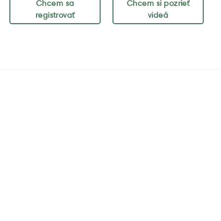
Chcem sa
Chcem si pozrieť
registrovať
videá
Zaregistruj sa
Inštruktážne
videá
Zaregistrujte sa do
vernostného programu
Pozrite si inštruktážne
iRobot a získajte členské
videá o obsluhe a údržbe
výhody
vášho robotického
pomocníka
Chcem sa
registrovať
Chcem si pozrieť
videá