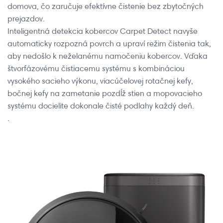
domova, čo zaručuje efektívne čistenie bez zbytočných
prejazdov.
Inteligentná detekcia kobercov Carpet Detect navyše
automaticky rozpozná povrch a upraví režim čistenia tak,
aby nedošlo k neželanému namočeniu kobercov. Vďaka
štvorfázovému čistiacemu systému s kombináciou
vysokého sacieho výkonu, viacúčelovej rotačnej kefy,
bočnej kefy na zametanie pozdĺž stien a mopovacieho
systému docielite dokonale čisté podlahy každý deň.
.