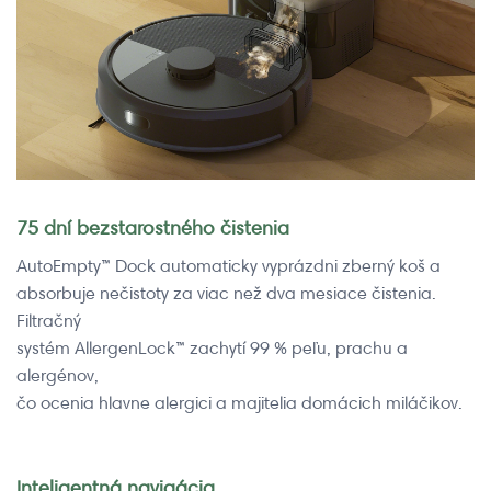
75 dní bezstarostného čistenia
AutoEmpty™ Dock automaticky vyprázdni zberný koš a
absorbuje nečistoty za viac než dva mesiace čistenia.
Filtračný
systém AllergenLock™ zachytí 99 % peľu, prachu a
alergénov,
čo ocenia hlavne alergici a majitelia domácich miláčikov.
Inteligentná navigácia