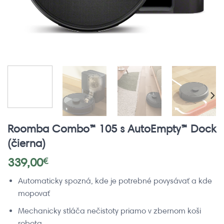
Roomba Combo™ 105 s AutoEmpty™ Dock
(čierna)
339,00
€
Automaticky spozná, kde je potrebné povysávať a kde
mopovať
Mechanicky stláča nečistoty priamo v zbernom koši
robota