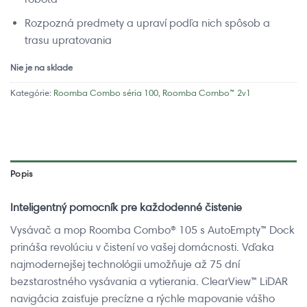
Rozpozná predmety a upraví podľa nich spôsob a
trasu upratovania
Nie je na sklade
Kategórie:
Roomba Combo séria 100
,
Roomba Combo™ 2v1
Popis
Inteligentný pomocník pre každodenné čistenie
Vysávač a mop Roomba Combo® 105 s AutoEmpty™ Dock
prináša revolúciu v čistení vo vašej domácnosti. Vďaka
najmodernejšej technológii umožňuje až 75 dní
bezstarostného vysávania a vytierania. ClearView™ LiDAR
navigácia zaisťuje precízne a rýchle mapovanie vášho