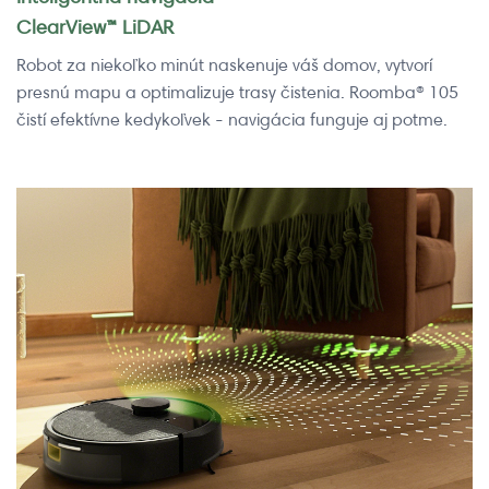
ClearView™ LiDAR
Robot za niekoľko minút naskenuje váš domov, vytvorí
presnú mapu a optimalizuje trasy čistenia. Roomba® 105
čistí efektívne kedykoľvek - navigácia funguje aj potme.