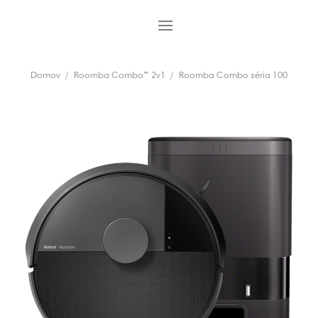
Skip
to
content
Domov
/
Roomba Combo™ 2v1
/
Roomba Combo séria 100