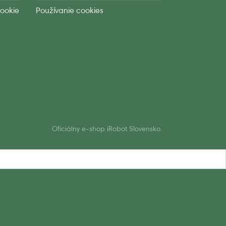
ookie
Používanie cookies
Oficiálny e-shop iRobot Slovensko.