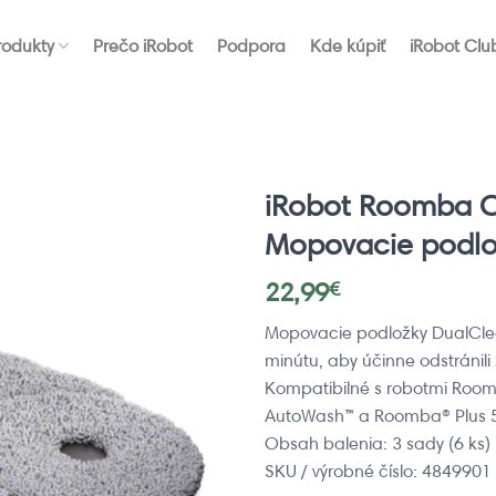
rodukty
Prečo iRobot
Podpora
Kde kúpiť
iRobot Clu
iRobot Roomba C
Mopovacie podlož
22,99
€
Mopovacie podložky DualClea
minútu, aby účinne odstránili
Kompatibilné s robotmi Roo
AutoWash™ a Roomba® Plus 
Obsah balenia: 3 sady (6 ks
SKU / výrobné číslo: 4849901