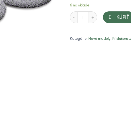
6 na sklade
množstvo iRobot Roomba Combo s
KÚPIŤ
Kategórie:
Nové modely
,
Príslušenst