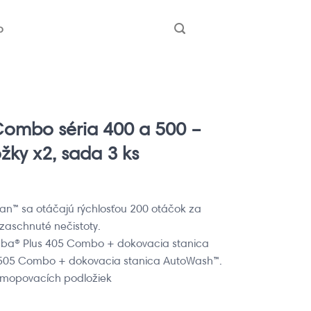
b
ombo séria 400 a 500 –
ky x2, sada 3 ks
n™ sa otáčajú rýchlosťou 200 otáčok za
 zaschnuté nečistoty.
mba® Plus 405 Combo + dokovacia stanica
505 Combo + dokovacia stanica AutoWash™.
) mopovacích podložiek