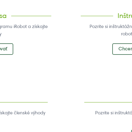
 sa
Inšt
gramu iRobot a získajte
Pozrite si inštruktá
y
robo
ovať
Chcem
ískajte členské výhody
Pozrite si inštru