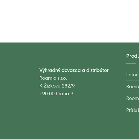
Prod
Výhradný dovozca a distribútor
Letné
Roamio s.r.o.
K Žižkovu 282/9
Room
190 00 Praha 9
Room
Prísl