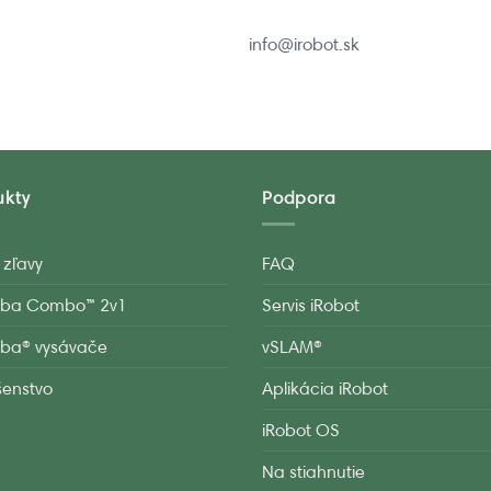
info@irobot.sk
ukty
Podpora
 zľavy
FAQ
ba Combo™ 2v1
Servis iRobot
ba® vysávače
vSLAM®
ušenstvo
Aplikácia iRobot
iRobot OS
Na stiahnutie