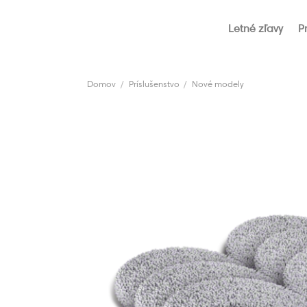
Skip
to
Letné zľavy
P
content
Domov
/
Príslušenstvo
/
Nové modely