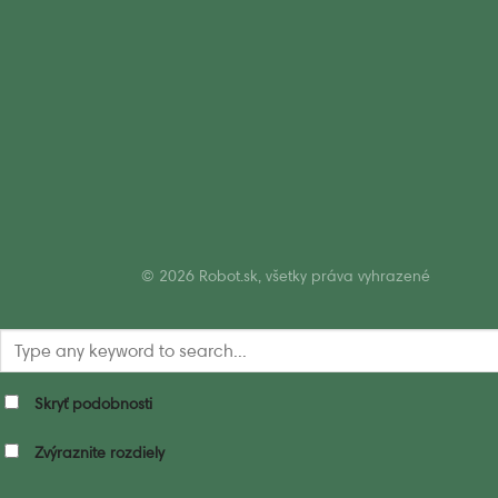
© 2026 Robot.sk, všetky práva vyhrazené
Skryť podobnosti
Zvýraznite rozdiely