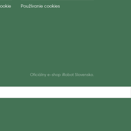
ookie
Používanie cookies
Oficiálny e-shop iRobot Slovensko.