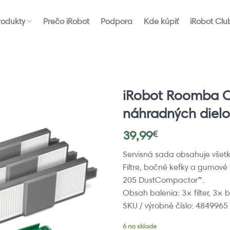
rodukty
Prečo iRobot
Podpora
Kde kúpiť
iRobot Clu
iRobot Roomba C
náhradných dielo
39,99
€
Servisná sada obsahuje všet
Filtre, bočné kefky a gumov
205 DustCompactor™.
Obsah balenia: 3× filter, 3
SKU / výrobné číslo: 4849965
6 na sklade