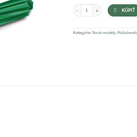
množstvo iRobot Roomba Combo 
KÚPIŤ
Kategórie:
Nové modely
,
Príslušenst