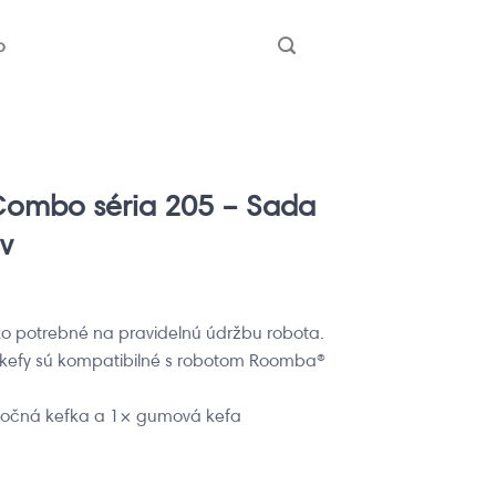
b
ombo séria 205 – Sada
v
ko potrebné na pravidelnú údržbu robota.
é kefy sú kompatibilné s robotom Roomba®
× bočná kefka a 1× gumová kefa