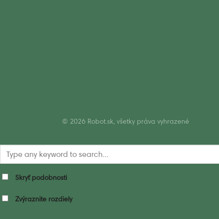
© 2026 Robot.sk, všetky práva vyhrazené
Skryť podobnosti
Zvýraznite rozdiely