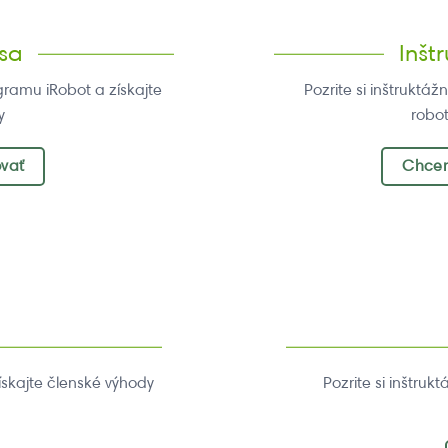
 sa
Inšt
gramu iRobot a získajte
Pozrite si inštruktá
y
robo
ovať
Chcem
ískajte členské výhody
Pozrite si inštru