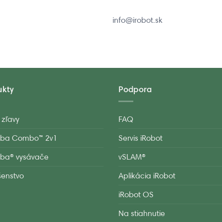
info@irobot.sk
ukty
Podpora
 zľavy
FAQ
ba Combo™ 2v1
Servis iRobot
ba® vysávače
vSLAM®
ušenstvo
Aplikácia iRobot
iRobot OS
Na stiahnutie