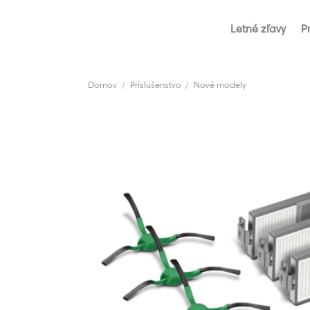
Skip
to
Letné zľavy
P
content
Domov
/
Príslušenstvo
/
Nové modely