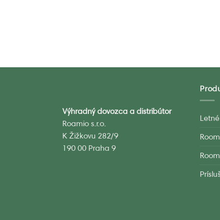
Prod
Výhradný dovozca a distribútor
Letné
Roamio s.r.o.
K Žižkovu 282/9
Room
190 00 Praha 9
Room
Prísl