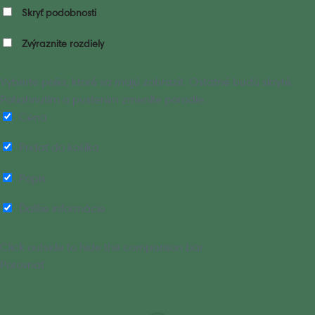
Skryť podobnosti
Zvýraznite rozdiely
Vyberte polia, ktoré sa majú zobraziť. Ostatné budú skryté.
Potiahnutím a pustením zmeníte poradie.
Cena
Pridať do košíka
Popis
Ďalšie informácie
Click outside to hide the comparison bar
Porovnať