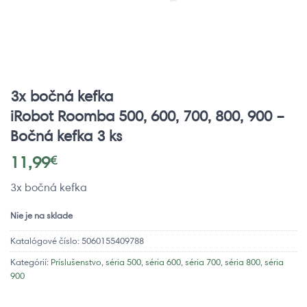
3x bočná kefka
iRobot Roomba 500, 600, 700, 800, 900 –
Bočná kefka 3 ks
11,99
€
3x bočná kefka
Nie je na sklade
Katalógové číslo:
5060155409788
Kategórií:
Príslušenstvo
,
séria 500
,
séria 600
,
séria 700
,
séria 800
,
séria
900