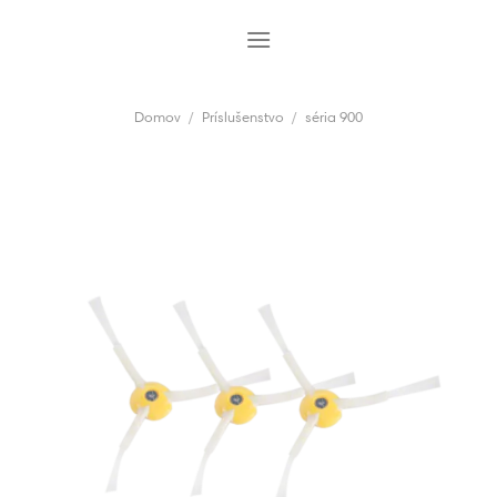
Skip
to
content
Domov
/
Príslušenstvo
/
séria 900