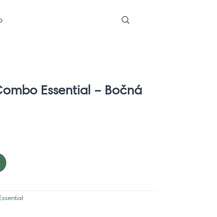
b
ombo Essential – Bočná
ssential – Bočná kefka 3 ks
ssential