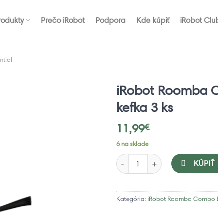
rodukty
Prečo iRobot
Podpora
Kde kúpiť
iRobot Clu
tial
iRobot Roomba C
kefka 3 ks
11,99
€
6 na sklade
množstvo iRobot Roomba Combo E
KÚPIŤ
Kategória:
iRobot Roomba Combo E