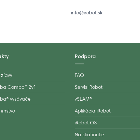
info@irobot.sk
ukty
Podpora
 zľavy
FAQ
ba Combo™ 2v1
Servis iRobot
ba® vysávače
vSLAM®
ušenstvo
Aplikácia iRobot
iRobot OS
Na stiahnutie