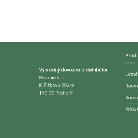
Prod
Výhradný dovozca a distribútor
Letné
Roamio s.r.o.
K Žižkovu 282/9
Room
190 00 Praha 9
Room
Prísl