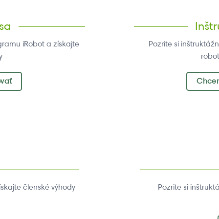
 sa
Inšt
gramu iRobot a získajte
Pozrite si inštruktá
y
robo
ovať
Chcem
ískajte členské výhody
Pozrite si inštru