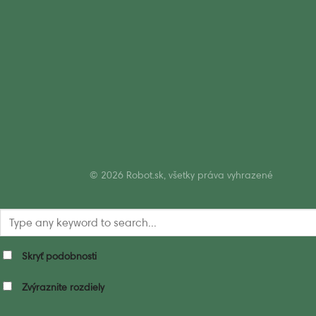
© 2026 Robot.sk, všetky práva vyhrazené
Skryť podobnosti
Zvýraznite rozdiely