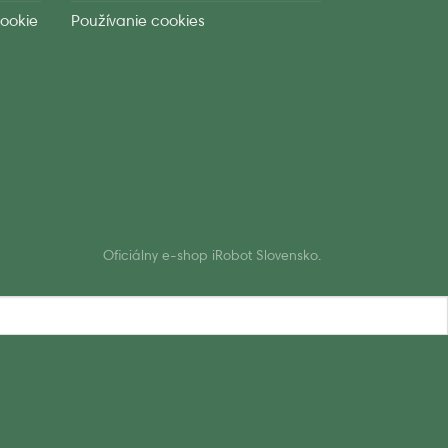
ookie
Používanie cookies
Oficiálny e-shop iRobot Slovensko.