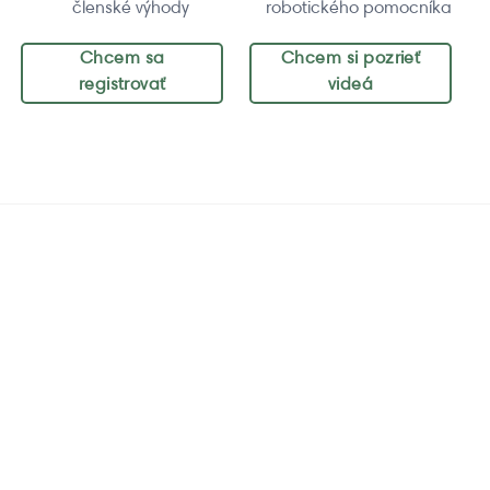
členské výhody
robotického pomocníka
Chcem sa
Chcem si pozrieť
registrovať
videá
Zaregistruj sa
Inštruktážne
videá
Zaregistrujte sa do
vernostného programu
Pozrite si inštruktážne
iRobot a získajte členské
videá o obsluhe a údržbe
výhody
vášho robotického
pomocníka
Chcem sa
registrovať