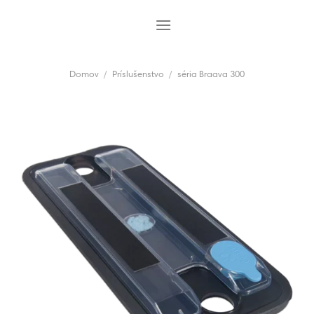
Skip
to
content
Domov
/
Príslušenstvo
/
séria Braava 300