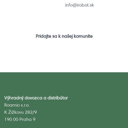
info@irobot.sk
Pridajte sa k našej komunite
Výhradný dovozca a distribútor
Roamio s.r.o.
K Žižkovu 282/9
190 00 Praha 9