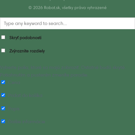
© 2026 Robot.sk, všetky práva vyhrazené
Skryť podobnosti
Zvýraznite rozdiely
Vyberte polia, ktoré sa majú zobraziť. Ostatné budú skryté.
Potiahnutím a pustením zmeníte poradie.
Cena
Pridať do košíka
Popis
Ďalšie informácie