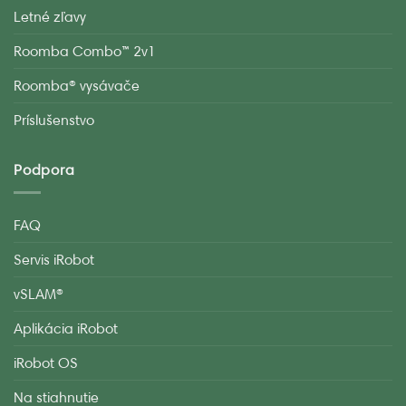
Letné zľavy
Roomba Combo™ 2v1
Roomba® vysávače
Príslušenstvo
Podpora
FAQ
Servis iRobot
vSLAM®
Aplikácia iRobot
iRobot OS
Na stiahnutie