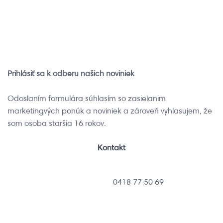
Chcem si pozrieť
videá
Prihlásiť sa k odberu našich noviniek
Odoslaním formulára súhlasím so zasielanim
marketingvých ponúk a noviniek a zároveň vyhlasujem, že
som osoba staršia 16 rokov.
Kontakt
0418 77 50 69