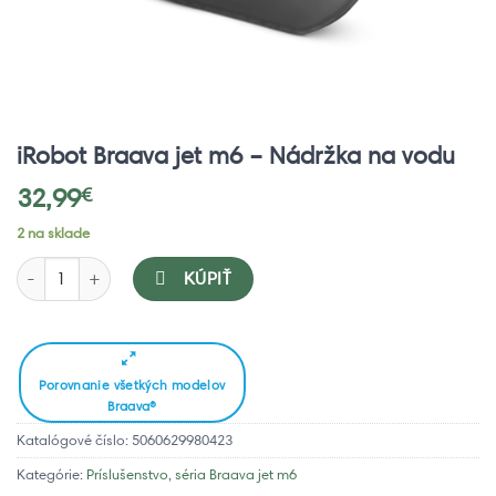
iRobot Braava jet m6 – Nádržka na vodu
32,99
€
2 na sklade
množstvo iRobot Braava jet m6 - Nádržka na vodu
KÚPIŤ
Porovnanie všetkých modelov
Braava®
Katalógové číslo:
5060629980423
Kategórie:
Príslušenstvo
,
séria Braava jet m6