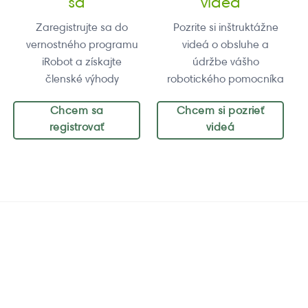
sa
videá
Zaregistrujte sa do
Pozrite si inštruktážne
vernostného programu
videá o obsluhe a
iRobot a získajte
údržbe vášho
členské výhody
robotického pomocníka
Chcem sa
Chcem si pozrieť
registrovať
videá
Zaregistruj sa
Inštruktážne
videá
Zaregistrujte sa do
vernostného programu
Pozrite si inštruktážne