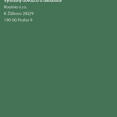
Výhradný dovozca a distribútor
Roamio s.r.o.
K Žižkovu 282/9
190 00 Praha 9