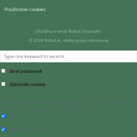
Používanie cookies
Oficiálny e-shop iRobot Slovensko.
© 2026 Robot.sk, všetky práva vyhrazené
Skryť podobnosti
Zvýraznite rozdiely
Vyberte polia, ktoré sa majú zobraziť. Ostatné budú skryté.
Potiahnutím a pustením zmeníte poradie.
Cena
Pridať do košíka