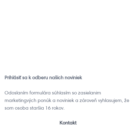
iRobot a získajte členské
videá o obsluhe a údržbe
výhody
vášho robotického
pomocníka
Chcem sa
registrovať
Chcem si pozrieť
videá
Prihlásiť sa k odberu našich noviniek
Odoslaním formulára súhlasím so zasielanim
marketingvých ponúk a noviniek a zároveň vyhlasujem, že
som osoba staršia 16 rokov.
Kontakt