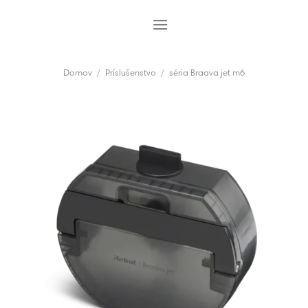
Skip
to
content
Domov
/
Príslušenstvo
/
séria Braava jet m6