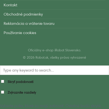
Kontakt
Obchodné podmienky
Reklamácia a vrátenie tovaru
Používanie cookies
Oficiálny e-shop iRobot Slovensko.
© 2026 Robot.sk, všetky práva vyhrazené
Skryť podobnosti
Zvýraznite rozdiely
Vyberte polia, ktoré sa majú zobraziť. Ostatné budú skryté.