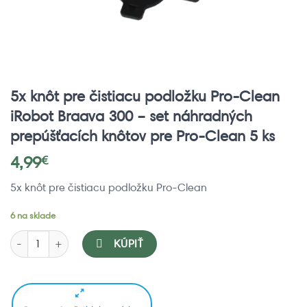
5x knôt pre čistiacu podložku Pro-Clean
iRobot Braava 300 – set náhradných
prepúšťacích knôtov pre Pro-Clean 5 ks
4,99
€
5x knôt pre čistiacu podložku Pro-Clean
6 na sklade
množstvo iRobot Braava 300 - set náhradných prepúšťacích knôtov 
KÚPIŤ