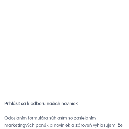
Zaregistruj sa
Inštruktážne
videá
Zaregistrujte sa do
vernostného programu
Pozrite si inštruktážne
iRobot a získajte členské
videá o obsluhe a údržbe
výhody
vášho robotického
pomocníka
Chcem sa
registrovať
Chcem si pozrieť
videá
Prihlásiť sa k odberu našich noviniek
Odoslaním formulára súhlasím so zasielanim
marketingvých ponúk a noviniek a zároveň vyhlasujem, že