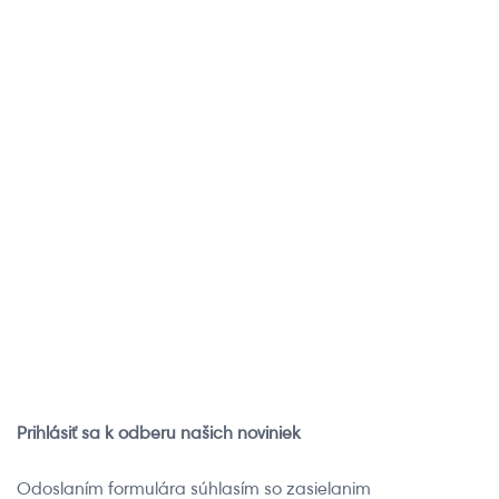
Zaregistruj sa
Inštruktážne
videá
Zaregistrujte sa do
vernostného programu
Pozrite si inštruktážne
iRobot a získajte členské
videá o obsluhe a údržbe
výhody
vášho robotického
pomocníka
Chcem sa
registrovať
Chcem si pozrieť
videá
Prihlásiť sa k odberu našich noviniek
Odoslaním formulára súhlasím so zasielanim