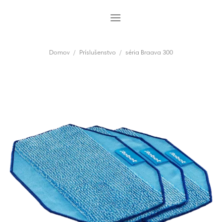
Skip
to
content
Domov
/
Príslušenstvo
/
séria Braava 300