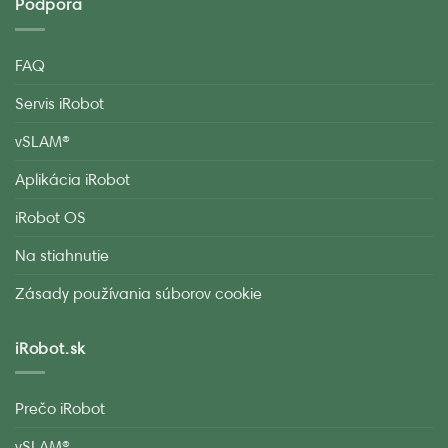
Podpora
FAQ
Servis iRobot
vSLAM®
Aplikácia iRobot
iRobot OS
Na stiahnutie
Zásady používania súborov cookie
iRobot.sk
Prečo iRobot
vSLAM®