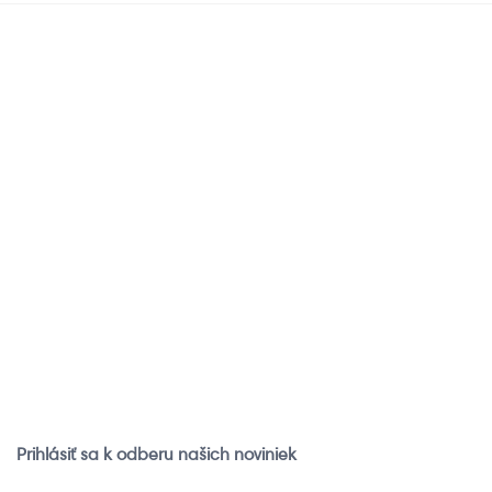
Zaregistruj sa
Inštruktážne
videá
Zaregistrujte sa do
vernostného programu
Pozrite si inštruktážne
iRobot a získajte členské
videá o obsluhe a údržbe
výhody
vášho robotického
pomocníka
Chcem sa
registrovať
Chcem si pozrieť
videá
Prihlásiť sa k odberu našich noviniek