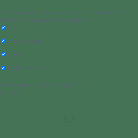
Vyberte polia, ktoré sa majú zobraziť. Ostatné budú skryté.
Potiahnutím a pustením zmeníte poradie.
Cena
Pridať do košíka
Popis
Ďalšie informácie
Click outside to hide the comparison bar
Porovnať