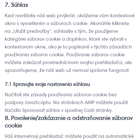
7. Súhlas
Consent
to
Keď navštívite náš web prvýkrát, ukážeme vám kontextové
service
okno s vysvetlením o súboroch cookie. Akonáhle kliknete
rôzne
na „Uložiť predvoľby“, súhlasíte s tým, že použijeme
kategórie súborov cookie a doplnkov, ktoré ste vybrali v
kontextovom okne, ako je to popísané v týchto zásadách
používania súborov cookie. Používanie súborov cookie
môžete zakázať prostredníctvom svojho prehliadača, ale
upozorňujeme, že náš web už nemusí správne fungovať.
7.1 Spravujte svoje nastavenia súhlasu
Načítali ste zásady používania súborov cookie bez
podpory JavaScriptu. Na stránkach AMP môžete použiť
tlačidlo Spravovať súhlas v spodnej časti stránky.
8. Povolenie/zakázanie a odstraňovanie súborov
cookie
Váš internetový prehliadač môžete použiť na automatické