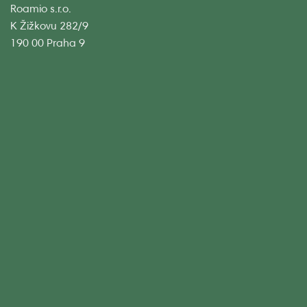
Roamio s.r.o.
K Žižkovu 282/9
190 00 Praha 9