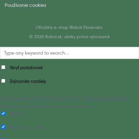
Používanie cookies
Oficiálny e-shop iRobot Slovensko.
© 2026 Robot.sk, všetky práva vyhrazené
Skryť podobnosti
Zvýraznite rozdiely
Vyberte polia, ktoré sa majú zobraziť. Ostatné budú skryté.
Potiahnutím a pustením zmeníte poradie.
Cena
Pridať do košíka