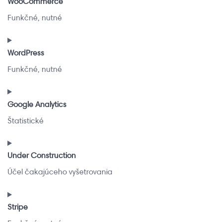
WooCommerce
service
Funkčné, nutné
pagebuilder-
(various)
Consent
to
WordPress
service
Funkčné, nutné
woocommerce
Consent
to
Google Analytics
service
Štatistické
wordpress
Consent
to
Under Construction
service
Účel čakajúceho vyšetrovania
google-
analytics
Consent
to
Stripe
service