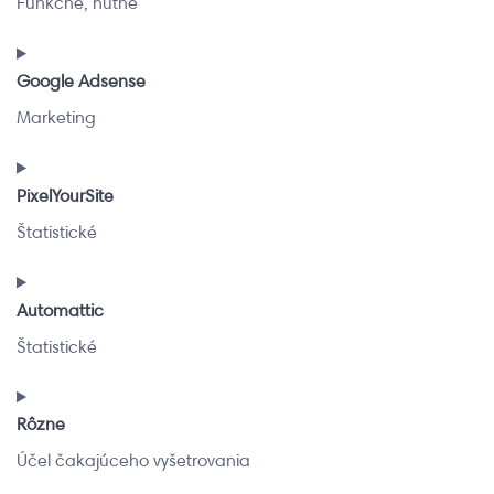
Funkčné, nutné
under-
construction
Consent
to
Google Adsense
service
Marketing
stripe
Consent
to
PixelYourSite
service
Štatistické
google-
adsense
Consent
to
Automattic
service
Štatistické
pixelyoursite
Consent
to
Rôzne
service
Účel čakajúceho vyšetrovania
automattic