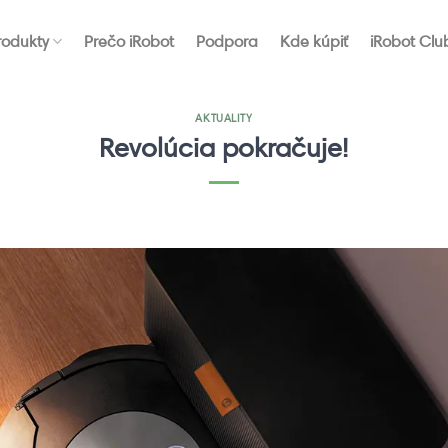
rodukty
Prečo iRobot
Podpora
Kde kúpiť
iRobot Clu
AKTUALITY
Revolúcia pokračuje!