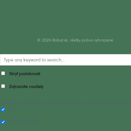
© 2026 Robot.sk, všetky práva vyhrazené
Skryť podobnosti
Zvýraznite rozdiely
Vyberte polia, ktoré sa majú zobraziť. Ostatné budú skryté. P
Cena
Pridať do košíka