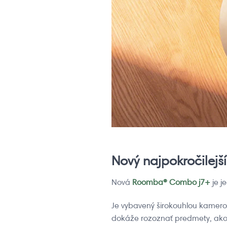
Nový najpokročilejší
Nová
Roomba® Combo j7+
je j
Je vybavený širokouhlou kamerou
dokáže rozoznať predmety, ako s