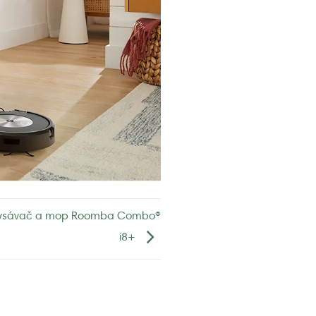
ý vysávač a mop Roomba Combo®
i8+