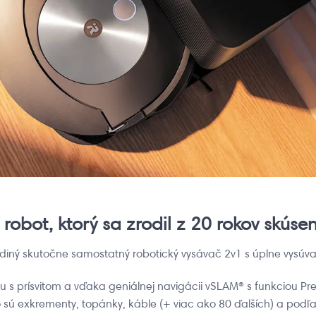
 robot, ktorý sa zrodil z 20 rokov skúsen
ediný skutočne samostatný robotický vysávač 2v1 s úplne vys
 s prísvitom a vďaka geniálnej navigácii vSLAM® s funkciou Prec
ú exkrementy, topánky, káble (+ viac ako 80 ďalších) a podľa 