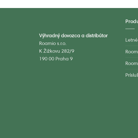
Prod
Výhradný dovozca a distribútor
Letné
Roamio s.r.o.
K Žižkovu 282/9
Room
190 00 Praha 9
Room
Prísl