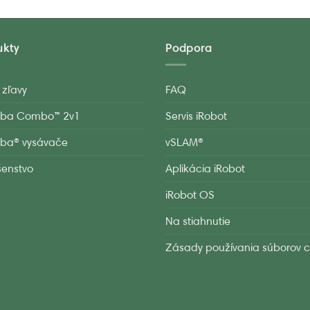
ukty
Podpora
 zľavy
FAQ
ba Combo™ 2v1
Servis iRobot
ba® vysávače
vSLAM®
ušenstvo
Aplikácia iRobot
iRobot OS
Na stiahnutie
Zásady používania súborov c