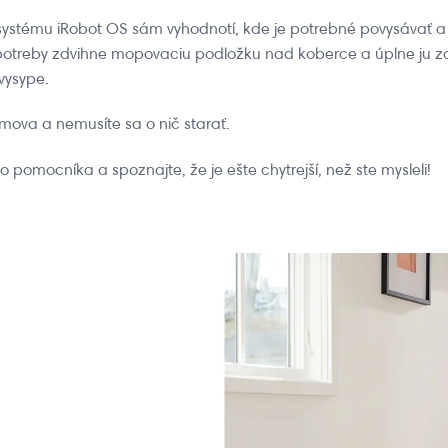
systému iRobot OS sám vyhodnotí, kde je potrebné povysávať a 
otreby zdvihne mopovaciu podložku nad koberce a úplne ju za
vysype.
omova a nemusíte sa o nič starať.
 pomocníka a spoznajte, že je ešte chytrejší, než ste mysleli!