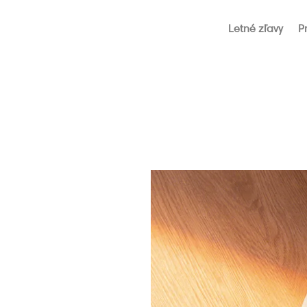
Skip
to
Letné zľavy
P
content