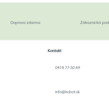
Doprava zdarma
Zákaznická pod
Kontakt
0418 77 50 69
info@irobot.sk